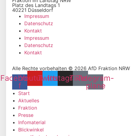
Fraktion im Landtag NRW
Platz des Landtags 1
40221 Düsseldorf
Impressum
Datenschutz
Kontakt
Impressum
Datenschutz
Kontakt
Alle Rechte vorbehalten © 2026 AfD Fraktion NRW
Facebook-
Youtube
Twitter
Instagram
Tiktok
Telegram-
f
plane
Start
Aktuelles
Fraktion
Presse
Infomaterial
Blickwinkel