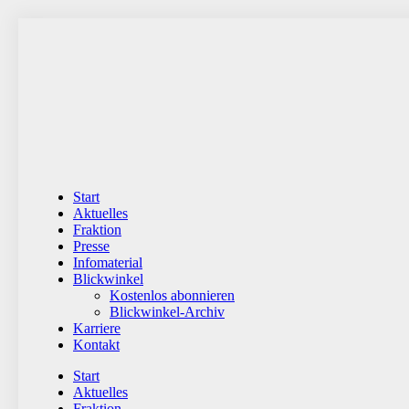
Zum
Inhalt
wechseln
Start
Aktuelles
Fraktion
Presse
Infomaterial
Blickwinkel
Kostenlos abonnieren
Blickwinkel-Archiv
Karriere
Kontakt
Start
Aktuelles
Fraktion