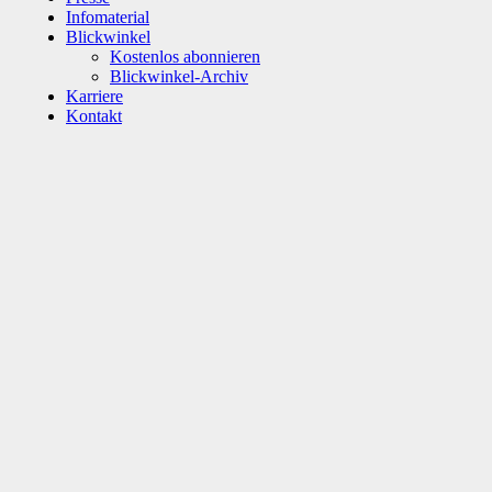
Infomaterial
Blickwinkel
Kostenlos abonnieren
Blickwinkel-Archiv
Karriere
Kontakt