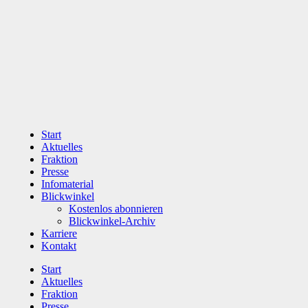
Zum
Inhalt
wechseln
Start
Aktuelles
Fraktion
Presse
Infomaterial
Blickwinkel
Kostenlos abonnieren
Blickwinkel-Archiv
Karriere
Kontakt
Start
Aktuelles
Fraktion
Presse