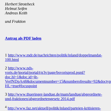
Herbert Strotebeck
Helmut Seifen
Andreas Keith
und Fraktion
Antrag als PDF laden
1
http://www.mdr.de/nachrichten/politik/inland/doppelmandat-
100.html
2
http://www.nds-
voris.de/jportal/portal/t/g3v/page/bsvorisprod.psml?
doc.hl=1&doc.id=jlr-
VerfNDpArt8&documentnumber=15&numberofresults=92&docty
HL=true#focuspoint
3
http://www.thueringer-landtag.de/mam/landtag/abgeordnete-
und-fraktionen/abgeordnetengesetz 2014.pdf
4
http://www.faz.net/aktuell/politik/inland/parteien-kritisieren-