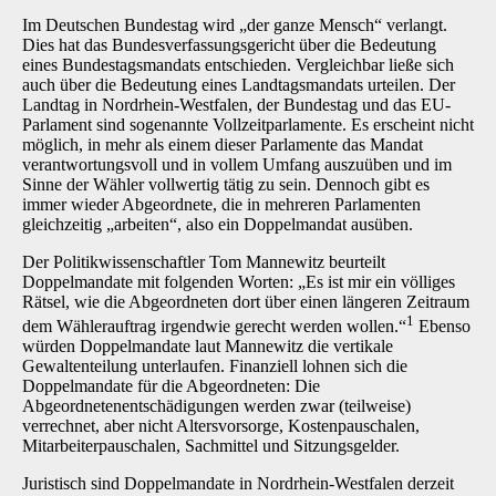
Im Deutschen Bundestag wird „der ganze Mensch“ verlangt.
Dies hat das Bundesverfassungsgericht über die Bedeutung
eines Bundestagsmandats entschieden. Vergleichbar ließe sich
auch über die Bedeutung eines Landtagsmandats urteilen. Der
Landtag in Nordrhein-Westfalen, der Bundestag und das EU-
Parlament sind sogenannte Vollzeitparlamente. Es erscheint nicht
möglich, in mehr als einem dieser Parlamente das Mandat
verantwortungsvoll und in vollem Umfang auszuüben und im
Sinne der Wähler vollwertig tätig zu sein. Dennoch gibt es
immer wieder Abgeordnete, die in mehreren Parlamenten
gleichzeitig „arbeiten“, also ein Doppelmandat ausüben.
Der Politikwissenschaftler Tom Mannewitz beurteilt
Doppelmandate mit folgenden Worten: „Es ist mir ein völliges
Rätsel, wie die Abgeordneten dort über einen längeren Zeitraum
1
dem Wählerauftrag irgendwie gerecht werden wollen.“
Ebenso
würden Doppelmandate laut Mannewitz die vertikale
Gewaltenteilung unterlaufen. Finanziell lohnen sich die
Doppelmandate für die Abgeordneten: Die
Abgeordnetenentschädigungen werden zwar (teilweise)
verrechnet, aber nicht Altersvorsorge, Kostenpauschalen,
Mitarbeiterpauschalen, Sachmittel und Sitzungsgelder.
Juristisch sind Doppelmandate in Nordrhein-Westfalen derzeit