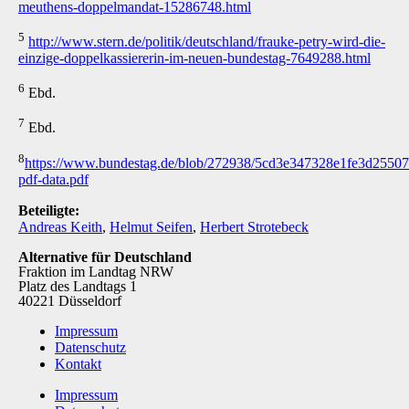
meuthens-doppelmandat-15286748.html
5
http://www.stern.de/politik/deutschland/frauke-petry-wird-die-
einzige-doppelkassiererin-im-neuen-bundestag-7649288.html
6
Ebd.
7
Ebd.
8
https://www.bundestag.de/blob/272938/5cd3e347328e1fe3d255075
pdf-data.pdf
Beteiligte:
Andreas Keith
,
Helmut Seifen
,
Herbert Strotebeck
Alternative für Deutschland
Fraktion im Landtag NRW
Platz des Landtags 1
40221 Düsseldorf
Impressum
Datenschutz
Kontakt
Impressum