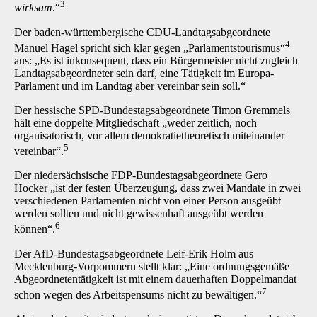
3
wirksam
.“
Der baden-württembergische CDU-Landtagsabgeordnete
4
Manuel Hagel spricht sich klar gegen „Parlamentstourismus“
aus: „Es ist inkonsequent, dass ein Bürgermeister nicht zugleich
Landtagsabgeordneter sein darf, eine Tätigkeit im Europa-
Parlament und im Landtag aber vereinbar sein soll.“
Der hessische SPD-Bundestagsabgeordnete Timon Gremmels
hält eine doppelte Mitgliedschaft „weder zeitlich, noch
organisatorisch, vor allem demokratietheoretisch miteinander
5
vereinbar“.
Der niedersächsische FDP-Bundestagsabgeordnete Gero
Hocker „ist der festen Überzeugung, dass zwei Mandate in zwei
verschiedenen Parlamenten nicht von einer Person ausgeübt
werden sollten und nicht gewissenhaft ausgeübt werden
6
können“.
Der AfD-Bundestagsabgeordnete Leif-Erik Holm aus
Mecklenburg-Vorpommern stellt klar: „Eine ordnungsgemäße
Abgeordnetentätigkeit ist mit einem dauerhaften Doppelmandat
7
schon wegen des Arbeitspensums nicht zu bewältigen.“