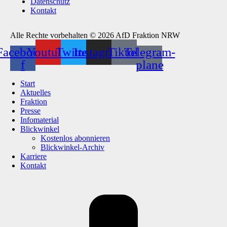
Datenschutz
Kontakt
Alle Rechte vorbehalten © 2026 AfD Fraktion NRW
Facebook-
Youtube
Twitter
Instagram
Tiktok
Telegram-
f
plane
Start
Aktuelles
Fraktion
Presse
Infomaterial
Blickwinkel
Kostenlos abonnieren
Blickwinkel-Archiv
Karriere
Kontakt