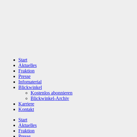
Zum
Inhalt
wechseln
Start
Aktuelles
Fraktion
Presse
Infomaterial
Blickwinkel
Kostenlos abonnieren
Blickwinkel-Archiv
Karriere
Kontakt
Start
Aktuelles
Fraktion
Presse