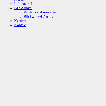
Infomaterial
Blickwinkel
Kostenlos abonnieren
Blickwinkel-Archiv
Karriere
Kontakt