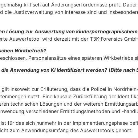
gelmäßig kritisch auf Änderungserfordernisse prüft. Dabei 
und die Justizverwaltung von Interesse sind und insbeson
ten Lösung zur Auswertung von kin­derpornographischem 
erte Auswertetool wird derzeit mit der T3K-Forensics GmbH
ischen Wirkbetrieb?
eschlossen. Personalansätze eines spä­teren Wirkbetriebs s
 die Anwendung von KI identifiziert werden? (Bitte nach 
 gilt insoweit zur Erläuterung, dass die Polizei in Nordrh
enmengen nutzt. Eine kausale Zurückführung der Identi­fik
eiteren technischen Lösungen und der weiteren Ermittlungsar
r Anwendung verschiedener Ermittlungsmethoden und -handl
z ist für das sich nunmehr in der Implementierungsphase be
r nicht zum Anwendungsumfang des Auswertetools gehört.