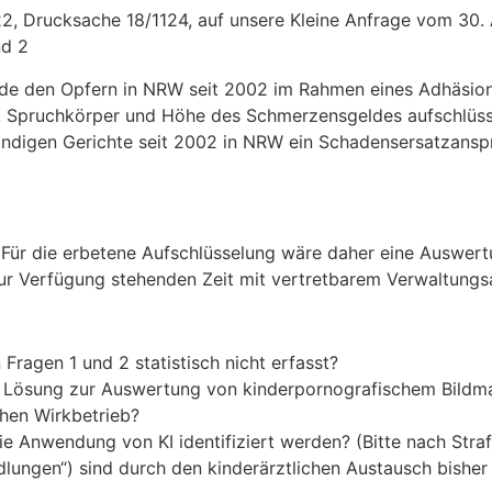
, Drucksache 18/1124, auf unsere Kleine Anfrage vom 30. 
nd 2
urde den Opfern in NRW seit 2002 im Rahmen eines Adhäsio
t, Spruchkörper und Höhe des Schmerzensgeldes aufschlüss
ndigen Gerichte seit 2002 in NRW ein Schadensersatzanspr
st. Für die erbetene Aufschlüsselung wäre daher eine Auswe
ur Verfügung stehenden Zeit mit vertretbarem Verwaltungsau
ragen 1 und 2 statistisch nicht erfasst?
n Lösung zur Auswertung von kinderpornografischem Bildma
chen Wirkbetrieb?
ie Anwendung von KI identifiziert werden? (Bitte nach Stra
dlungen“) sind durch den kinderärztlichen Austausch bishe