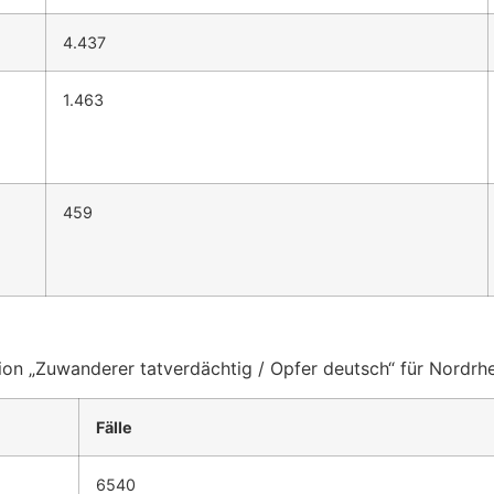
4.437
1.463
459
ation „Zuwanderer tatverdächtig / Opfer deutsch“ für Nordr
Fälle
6540