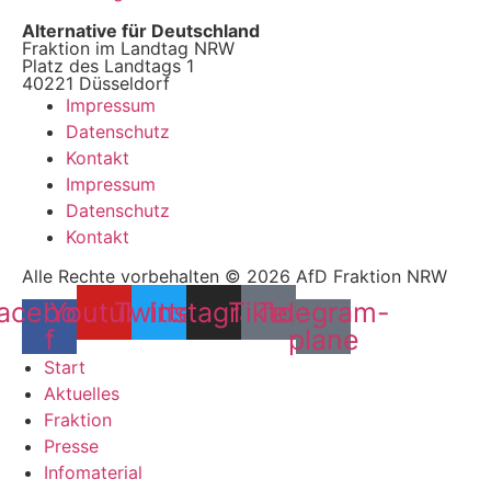
Alternative für Deutschland
Fraktion im Landtag NRW
Platz des Landtags 1
40221 Düsseldorf
Impressum
Datenschutz
Kontakt
Impressum
Datenschutz
Kontakt
Alle Rechte vorbehalten © 2026 AfD Fraktion NRW
acebook-
Youtube
Twitter
Instagram
Tiktok
Telegram-
f
plane
Start
Aktuelles
Fraktion
Presse
Infomaterial