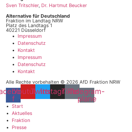
Sven Tritschler
,
Dr. Hartmut Beucker
Alternative für Deutschland
Fraktion im Landtag NRW
Platz des Landtags 1
40221 Düsseldorf
Impressum
Datenschutz
Kontakt
Impressum
Datenschutz
Kontakt
Alle Rechte vorbehalten © 2026 AfD Fraktion NRW
acebook-
Youtube
Twitter
Instagram
Tiktok
Telegram-
f
plane
Start
Aktuelles
Fraktion
Presse