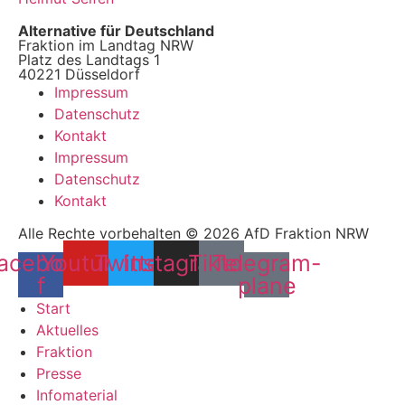
Alternative für Deutschland
Fraktion im Landtag NRW
Platz des Landtags 1
40221 Düsseldorf
Impressum
Datenschutz
Kontakt
Impressum
Datenschutz
Kontakt
Alle Rechte vorbehalten © 2026 AfD Fraktion NRW
acebook-
Youtube
Twitter
Instagram
Tiktok
Telegram-
f
plane
Start
Aktuelles
Fraktion
Presse
Infomaterial