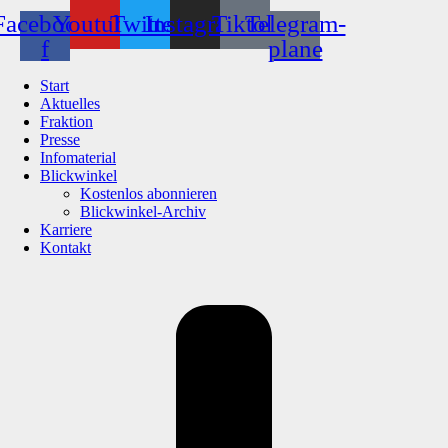
Facebook-
Youtube
Twitter
Instagram
Tiktok
Telegram-
f
plane
Start
Aktuelles
Fraktion
Presse
Infomaterial
Blickwinkel
Kostenlos abonnieren
Blickwinkel-Archiv
Karriere
Kontakt