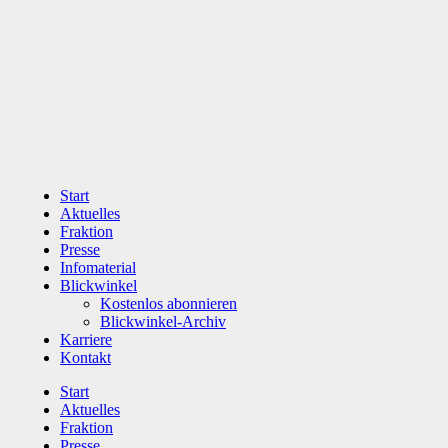
Zum
Inhalt
wechseln
Start
Aktuelles
Fraktion
Presse
Infomaterial
Blickwinkel
Kostenlos abonnieren
Blickwinkel-Archiv
Karriere
Kontakt
Start
Aktuelles
Fraktion
Presse