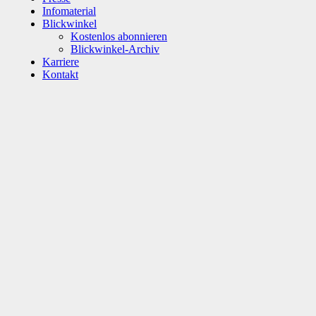
Infomaterial
Blickwinkel
Kostenlos abonnieren
Blickwinkel-Archiv
Karriere
Kontakt