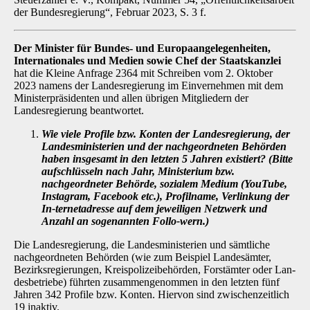
der Bundesregierung“, Februar 2023, S. 3 f.
Der Minister für Bundes- und Europaangelegenheiten,
Internationales und Medien so­wie Chef der Staatskanzlei
hat die Kleine Anfrage 2364 mit Schreiben vom 2. Oktober
2023 namens der Landesregierung im Einvernehmen mit dem
Ministerpräsidenten und allen übri­gen Mitgliedern der
Landesregierung beantwortet.
Wie viele Profile bzw. Konten der Landesregierung, der
Landesministerien und der nachgeordneten Behörden
haben insgesamt in den letzten 5 Jahren existiert? (Bitte
aufschlüsseln nach Jahr, Ministerium bzw.
nachgeordneter Behörde, sozia­lem Medium (YouTube,
Instagram, Facebook etc.), Profilname, Verlinkung der
In-ternetadresse auf dem jeweiligen Netzwerk und
Anzahl an sogenannten Follo-wern.)
Die Landesregierung, die Landesministerien und sämtliche
nachgeordneten Behörden (wie zum Beispiel Landesämter,
Bezirksregierungen, Kreispolizeibehörden, Forstämter oder Lan-
desbetriebe) führten zusammengenommen in den letzten fünf
Jahren 342 Profile bzw. Konten. Hiervon sind zwischenzeitlich
19 inaktiv.