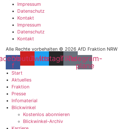
Impressum
Datenschutz
Kontakt
Impressum
Datenschutz
Kontakt
Alle Rechte vorbehalten © 2026 AfD Fraktion NRW
acebook-
Youtube
Twitter
Instagram
Tiktok
Telegram-
f
plane
Start
Aktuelles
Fraktion
Presse
Infomaterial
Blickwinkel
Kostenlos abonnieren
Blickwinkel-Archiv
Karriere