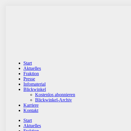
Zum
Inhalt
wechseln
Start
Aktuelles
Fraktion
Presse
Infomaterial
Blickwinkel
Kostenlos abonnieren
Blickwinkel-Archiv
Karriere
Kontakt
Start
Aktuelles
Fraktion