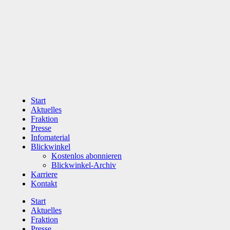
Zum
Inhalt
wechseln
Start
Aktuelles
Fraktion
Presse
Infomaterial
Blickwinkel
Kostenlos abonnieren
Blickwinkel-Archiv
Karriere
Kontakt
Start
Aktuelles
Fraktion
Presse