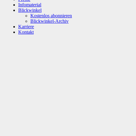
Infomaterial
Blickwinkel
Kostenlos abonnieren
Blickwinkel-Archiv
Karriere
Kontakt