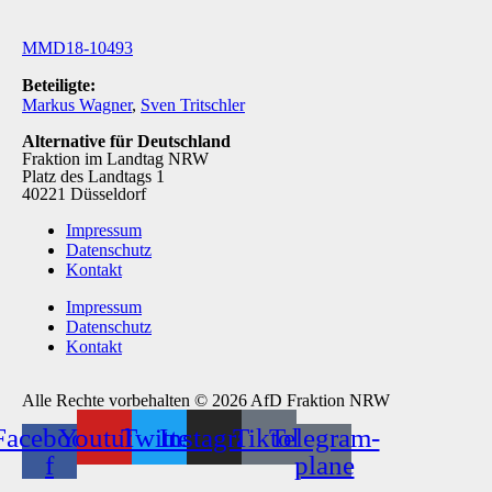
MMD18-10493
Beteiligte:
Markus Wagner
,
Sven Tritschler
Alternative für Deutschland
Fraktion im Landtag NRW
Platz des Landtags 1
40221 Düsseldorf
Impressum
Datenschutz
Kontakt
Impressum
Datenschutz
Kontakt
Alle Rechte vorbehalten © 2026 AfD Fraktion NRW
Facebook-
Youtube
Twitter
Instagram
Tiktok
Telegram-
f
plane