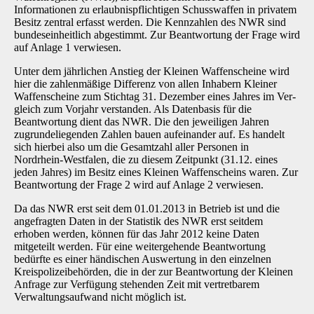
Informationen zu erlaubnispflichtigen Schusswaffen in privatem
Besitz zent­ral erfasst werden. Die Kennzahlen des NWR sind
bundeseinheitlich abgestimmt. Zur Beant­wortung der Frage wird
auf Anlage 1 verwiesen.
Unter dem jährlichen Anstieg der Kleinen Waffenscheine wird
hier die zahlenmäßige Differenz von allen Inhabern Kleiner
Waffenscheine zum Stichtag 31. Dezember eines Jahres im Ver­
gleich zum Vorjahr verstanden. Als Datenbasis für die
Beantwortung dient das NWR. Die den jeweiligen Jahren
zugrundeliegenden Zahlen bauen aufeinander auf. Es handelt
sich hierbei also um die Gesamtzahl aller Personen in
Nordrhein-Westfalen, die zu diesem Zeitpunkt (31.12. eines
jeden Jahres) im Besitz eines Kleinen Waffenscheins waren. Zur
Beantwortung der Frage 2 wird auf Anlage 2 verwiesen.
Da das NWR erst seit dem 01.01.2013 in Betrieb ist und die
angefragten Daten in der Statistik des NWR erst seitdem
erhoben werden, können für das Jahr 2012 keine Daten
mitgeteilt wer­den. Für eine weitergehende Beantwortung
bedürfte es einer händischen Auswertung in den einzelnen
Kreispolizeibehörden, die in der zur Beantwortung der Kleinen
Anfrage zur Verfü­gung stehenden Zeit mit vertretbarem
Verwaltungsaufwand nicht möglich ist.