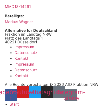
MMD18-14291
Beteiligte:
Markus Wagner
Alternative für Deutschland
Fraktion im Landtag NRW
Platz des Landtags 1
40221 Düsseldorf
Impressum
Datenschutz
Kontakt
Impressum
Datenschutz
Kontakt
Alle Rechte vorbehalten © 2026 AfD Fraktion NRW
acebook-
Youtube
Twitter
Instagram
Tiktok
Telegram-
f
plane
Start