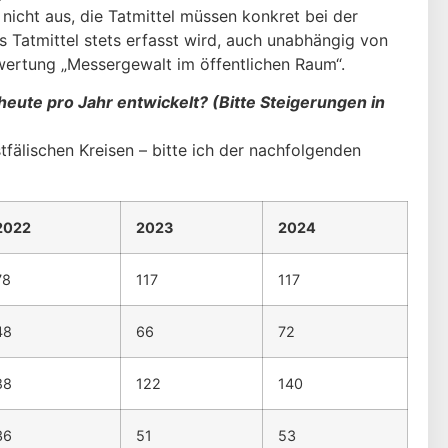
nicht aus, die Tatmittel müssen konkret bei der
 Tatmittel stets erfasst wird, auch unabhängig von
wertung „Messergewalt im öffentlichen Raum“.
heute pro Jahr entwickelt? (Bitte Steigerungen in
tfälischen Kreisen – bitte ich der nachfolgenden
2022
2023
2024
78
117
117
48
66
72
88
122
140
36
51
53