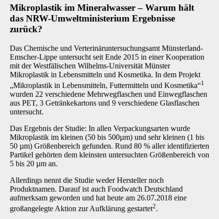
Mikroplastik im Mineralwasser – Warum hält
das NRW-Umweltministerium Ergebnisse
zurück?
Das Chemische und Verterinäruntersuchungsamt Münsterland-
Emscher-Lippe untersucht seit Ende 2015 in einer Kooperation
mit der Westfälischen Wilhelms-Universität Münster
Mikroplastik in Lebensmitteln und Kosmetika. In dem Projekt
1
„Mikroplastik in Lebensmitteln, Futtermitteln und Kosmetika“
wurden 22 verschiedene Mehrwegflaschen und Einwegflaschen
aus PET, 3 Getränkekartons und 9 verschiedene Glasflaschen
untersucht.
Das Ergebnis der Studie: In allen Verpackungsarten wurde
Mikroplastik im kleinen (50 bis 500µm) und sehr kleinen (1 bis
50 µm) Größenbereich gefunden. Rund 80 % aller identifizierten
Partikel gehörten dem kleinsten untersuchten Größenbereich von
5 bis 20 µm an.
Allerdings nennt die Studie weder Hersteller noch
Produktnamen. Darauf ist auch Foodwatch Deutschland
aufmerksam geworden und hat heute am 26.07.2018 eine
2
großangelegte Aktion zur Aufklärung gestartet
.