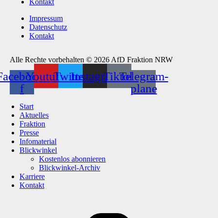
Kontakt
Impressum
Datenschutz
Kontakt
Alle Rechte vorbehalten © 2026 AfD Fraktion NRW
Facebook-
Youtube
Twitter
Instagram
Tiktok
Telegram-
f
plane
Start
Aktuelles
Fraktion
Presse
Infomaterial
Blickwinkel
Kostenlos abonnieren
Blickwinkel-Archiv
Karriere
Kontakt