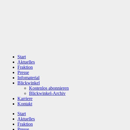
Zum
Inhalt
wechseln
Start
Aktuelles
Fraktion
Presse
Infomaterial
Blickwinkel
Kostenlos abonnieren
Blickwinkel-Archiv
Karriere
Kontakt
Start
Aktuelles
Fraktion
Presse