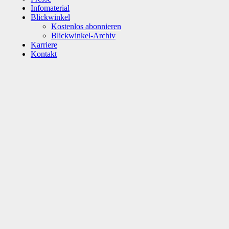
Infomaterial
Blickwinkel
Kostenlos abonnieren
Blickwinkel-Archiv
Karriere
Kontakt