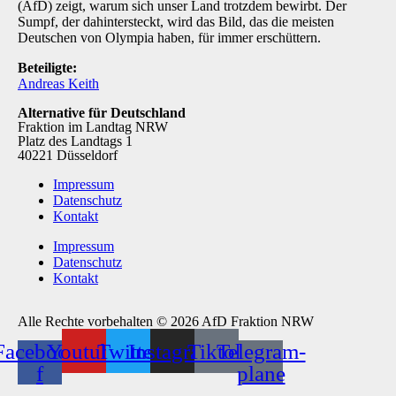
(AfD) zeigt, warum sich unser Land trotzdem bewirbt. Der
Sumpf, der dahintersteckt, wird das Bild, das die meisten
Deutschen von Olympia haben, für immer erschüttern.
Beteiligte:
Andreas Keith
Alternative für Deutschland
Fraktion im Landtag NRW
Platz des Landtags 1
40221 Düsseldorf
Impressum
Datenschutz
Kontakt
Impressum
Datenschutz
Kontakt
Alle Rechte vorbehalten © 2026 AfD Fraktion NRW
Facebook-
Youtube
Twitter
Instagram
Tiktok
Telegram-
f
plane