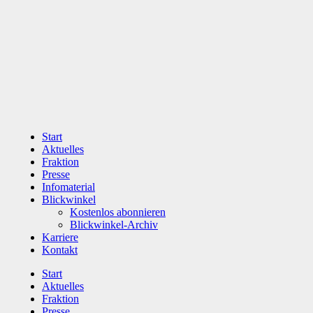
Zum
Inhalt
wechseln
Start
Aktuelles
Fraktion
Presse
Infomaterial
Blickwinkel
Kostenlos abonnieren
Blickwinkel-Archiv
Karriere
Kontakt
Start
Aktuelles
Fraktion
Presse