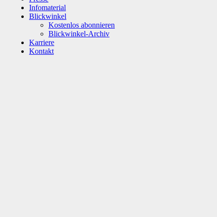
Infomaterial
Blickwinkel
Kostenlos abonnieren
Blickwinkel-Archiv
Karriere
Kontakt