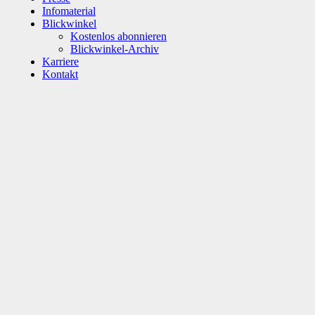
Infomaterial
Blickwinkel
Kostenlos abonnieren
Blickwinkel-Archiv
Karriere
Kontakt