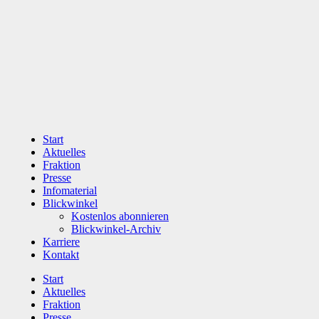
Zum
Inhalt
wechseln
Start
Aktuelles
Fraktion
Presse
Infomaterial
Blickwinkel
Kostenlos abonnieren
Blickwinkel-Archiv
Karriere
Kontakt
Start
Aktuelles
Fraktion
Presse