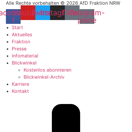
Alle Rechte vorbehalten © 2026 AfD Fraktion NRW
acebook-
Youtube
Twitter
Instagram
Tiktok
Telegram-
f
plane
Start
Aktuelles
Fraktion
Presse
Infomaterial
Blickwinkel
Kostenlos abonnieren
Blickwinkel-Archiv
Karriere
Kontakt