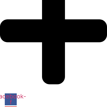
acebook-
f