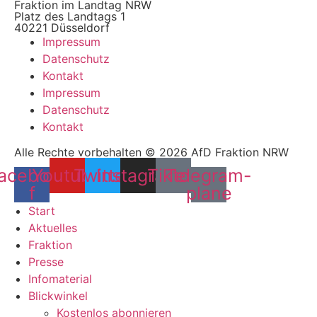
Fraktion im Landtag NRW
Platz des Landtags 1
40221 Düsseldorf
Impressum
Datenschutz
Kontakt
Impressum
Datenschutz
Kontakt
Alle Rechte vorbehalten © 2026 AfD Fraktion NRW
acebook-
Youtube
Twitter
Instagram
Tiktok
Telegram-
f
plane
Start
Aktuelles
Fraktion
Presse
Infomaterial
Blickwinkel
Kostenlos abonnieren