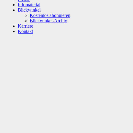
Infomaterial
Blickwinkel
Kostenlos abonnieren
Blickwinkel-Archiv
Karriere
Kontakt