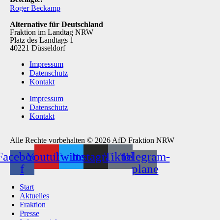
Roger Beckamp
Alternative für Deutschland
Fraktion im Landtag NRW
Platz des Landtags 1
40221 Düsseldorf
Impressum
Datenschutz
Kontakt
Impressum
Datenschutz
Kontakt
Alle Rechte vorbehalten © 2026 AfD Fraktion NRW
Facebook-
Youtube
Twitter
Instagram
Tiktok
Telegram-
f
plane
Start
Aktuelles
Fraktion
Presse