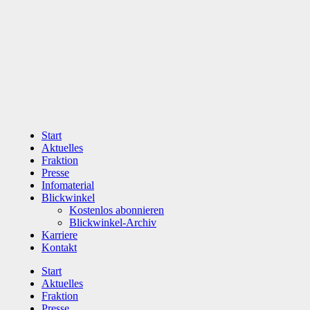
Zum
Inhalt
wechseln
Start
Aktuelles
Fraktion
Presse
Infomaterial
Blickwinkel
Kostenlos abonnieren
Blickwinkel-Archiv
Karriere
Kontakt
Start
Aktuelles
Fraktion
Presse