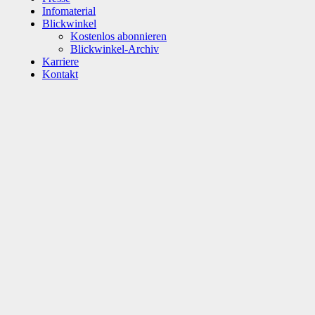
Infomaterial
Blickwinkel
Kostenlos abonnieren
Blickwinkel-Archiv
Karriere
Kontakt