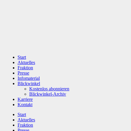
Zum
Inhalt
wechseln
Start
Aktuelles
Fraktion
Presse
Infomaterial
Blickwinkel
Kostenlos abonnieren
Blickwinkel-Archiv
Karriere
Kontakt
Start
Aktuelles
Fraktion
Presse