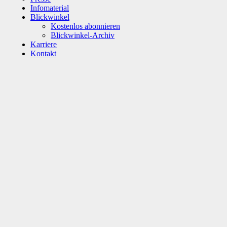
Infomaterial
Blickwinkel
Kostenlos abonnieren
Blickwinkel-Archiv
Karriere
Kontakt