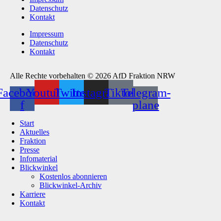
Datenschutz
Kontakt
Impressum
Datenschutz
Kontakt
Alle Rechte vorbehalten © 2026 AfD Fraktion NRW
Facebook-
Youtube
Twitter
Instagram
Tiktok
Telegram-
f
plane
Start
Aktuelles
Fraktion
Presse
Infomaterial
Blickwinkel
Kostenlos abonnieren
Blickwinkel-Archiv
Karriere
Kontakt