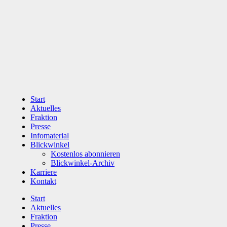
Zum
Inhalt
wechseln
Start
Aktuelles
Fraktion
Presse
Infomaterial
Blickwinkel
Kostenlos abonnieren
Blickwinkel-Archiv
Karriere
Kontakt
Start
Aktuelles
Fraktion
Presse