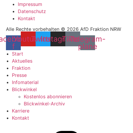
Impressum
Datenschutz
Kontakt
Alle Rechte vorbehalten © 2026 AfD Fraktion NRW
acebook-
Youtube
Twitter
Instagram
Tiktok
Telegram-
f
plane
Start
Aktuelles
Fraktion
Presse
Infomaterial
Blickwinkel
Kostenlos abonnieren
Blickwinkel-Archiv
Karriere
Kontakt