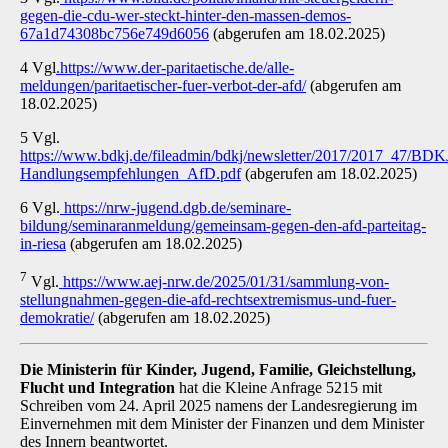
gegen-die-cdu-wer-steckt-hinter-den-massen-demos-
67a1d74308bc756e749d6056
(abgerufen am 18.02.2025)
4 Vgl
.
https://www.der-paritaetische.de/alle-
meldungen/paritaetischer-fuer-verbot-der-afd/
(abgerufen am
18.02.2025)
5 Vgl.
https://www.bdkj.de/fileadmin/bdkj/newsletter/2017/2017_47/BDK
Handlungsempfehlungen_AfD.pdf
(abgerufen am 18.02.2025)
6 Vgl.
https://nrw-jugend.dgb.de/seminare-
bildung/seminaranmeldung/gemeinsam-gegen-den-afd-parteitag-
in-riesa
(abgerufen am 18.02.2025)
7
Vgl.
https://www.aej-nrw.de/2025/01/31/sammlung-von-
stellungnahmen-gegen-die-afd-rechtsextremismus-und-fuer-
demokratie/
(abgerufen am 18.02.2025)
Die Ministerin für Kinder, Jugend, Familie, Gleichstellung,
Flucht und Integration
hat die Kleine Anfrage 5215 mit
Schreiben vom 24. April 2025 namens der Landesregierung im
Ein­vernehmen mit dem Minister der Finanzen und dem Minister
des Innern beantwortet.