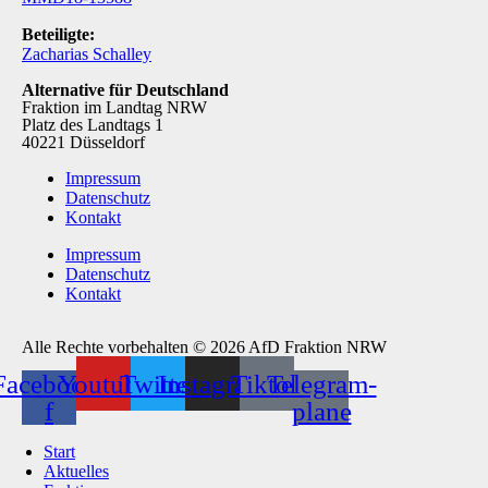
Beteiligte:
Zacharias Schalley
Alternative für Deutschland
Fraktion im Landtag NRW
Platz des Landtags 1
40221 Düsseldorf
Impressum
Datenschutz
Kontakt
Impressum
Datenschutz
Kontakt
Alle Rechte vorbehalten © 2026 AfD Fraktion NRW
Facebook-
Youtube
Twitter
Instagram
Tiktok
Telegram-
f
plane
Start
Aktuelles