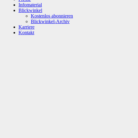
Infomaterial
Blickwinkel
Kostenlos abonnieren
Blickwinkel-Archiv
Karriere
Kontakt