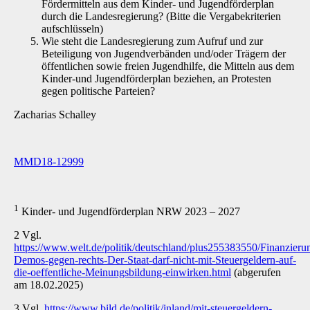
Fördermitteln aus dem Kinder- und Jugendförderplan
durch die Landesregierung? (Bitte die Vergabekriterien
aufschlüsseln)
Wie steht die Landesregierung zum Aufruf und zur
Beteiligung von Jugendverbänden und/oder Trägern der
öffentlichen sowie freien Jugendhilfe, die Mitteln aus dem
Kinder-und Jugendförderplan beziehen, an Protesten
gegen politische Parteien?
Zacharias Schalley
MMD18-12999
1
Kinder- und Jugendförderplan NRW 2023 – 2027
2 Vgl.
https://www.welt.de/politik/deutschland/plus255383550/Finanzieru
Demos-gegen-rechts-Der-Staat-darf-nicht-mit-Steuergeldern-auf-
die-oeffentliche-Meinungsbildung-einwirken.html
(abgerufen
am 18.02.2025)
3 Vgl.
https://www.bild.de/politik/inland/mit-steuergeldern-