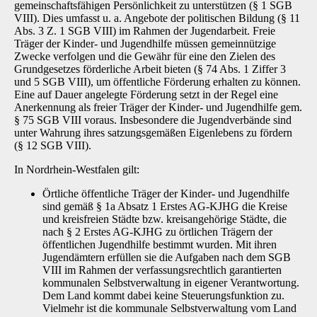
gemeinschaftsfähigen Persönlichkeit zu unterstützen (§ 1 SGB
VIII). Dies um­fasst u. a. Angebote der politischen Bildung (§ 11
Abs. 3 Z. 1 SGB VIII) im Rahmen der Ju­gendarbeit. Freie
Träger der Kinder- und Jugendhilfe müssen gemeinnützige
Zwecke verfolgen und die Gewähr für eine den Zielen des
Grundgesetzes förderliche Arbeit bieten (§ 74 Abs. 1 Ziffer 3
und 5 SGB VIII), um öffentliche Förderung erhalten zu können.
Eine auf Dauer ange­legte Förderung setzt in der Regel eine
Anerkennung als freier Träger der Kinder- und Jugend­hilfe gem.
§ 75 SGB VIII voraus. Insbesondere die Jugendverbände sind
unter Wahrung ihres satzungsgemäßen Eigenlebens zu fördern
(§ 12 SGB VIII).
In Nordrhein-Westfalen gilt:
Örtliche öffentliche Träger der Kinder- und Jugendhilfe
sind gemäß § 1a Absatz 1 Erstes AG-KJHG die Kreise
und kreisfreien Städte bzw. kreisangehörige Städte, die
nach § 2 Ers­tes AG-KJHG zu örtlichen Trägern der
öffentlichen Jugendhilfe bestimmt wurden. Mit ihren
Jugendämtern erfüllen sie die Aufgaben nach dem SGB
VIII im Rahmen der verfassungs­rechtlich garantierten
kommunalen Selbstverwaltung in eigener Verantwortung.
Dem Land kommt dabei keine Steuerungsfunktion zu.
Vielmehr ist die kommunale Selbstverwaltung vom Land