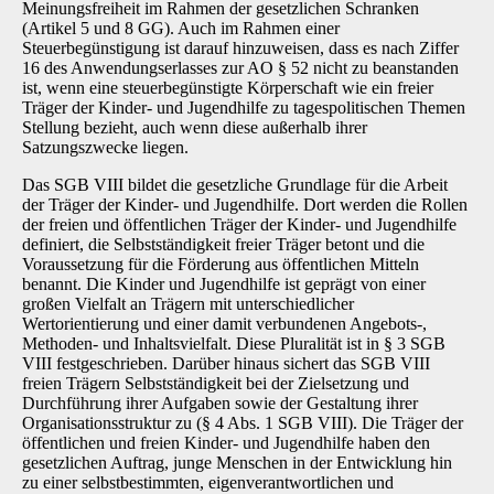
Meinungsfreiheit im Rahmen der gesetzlichen Schranken
(Artikel 5 und 8 GG). Auch im Rahmen einer
Steuerbegünstigung ist darauf hinzuweisen, dass es nach Ziffer
16 des Anwendungserlasses zur AO § 52 nicht zu beanstanden
ist, wenn eine steuerbegüns­tigte Körperschaft wie ein freier
Träger der Kinder- und Jugendhilfe zu tagespolitischen The­men
Stellung bezieht, auch wenn diese außerhalb ihrer
Satzungszwecke liegen.
Das SGB VIII bildet die gesetzliche Grundlage für die Arbeit
der Träger der Kinder- und Ju­gendhilfe. Dort werden die Rollen
der freien und öffentlichen Träger der Kinder- und Jugend­hilfe
definiert, die Selbstständigkeit freier Träger betont und die
Voraussetzung für die Förde­rung aus öffentlichen Mitteln
benannt. Die Kinder und Jugendhilfe ist geprägt von einer
großen Vielfalt an Trägern mit unterschiedlicher
Wertorientierung und einer damit verbundenen Ange­bots-,
Methoden- und Inhaltsvielfalt. Diese Pluralität ist in § 3 SGB
VIII festgeschrieben. Dar­über hinaus sichert das SGB VIII
freien Trägern Selbstständigkeit bei der Zielsetzung und
Durchführung ihrer Aufgaben sowie der Gestaltung ihrer
Organisationsstruktur zu (§ 4 Abs. 1 SGB VIII). Die Träger der
öffentlichen und freien Kinder- und Jugendhilfe haben den
gesetzli­chen Auftrag, junge Menschen in der Entwicklung hin
zu einer selbstbestimmten, eigenverant­wortlichen und