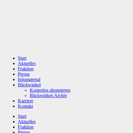
Zum
Inhalt
wechseln
Start
Aktuelles
Fraktion
Presse
Infomaterial
Blickwinkel
Kostenlos abonnieren
Blickwinkel-Archiv
Karriere
Kontakt
Start
Aktuelles
Fraktion
Presse