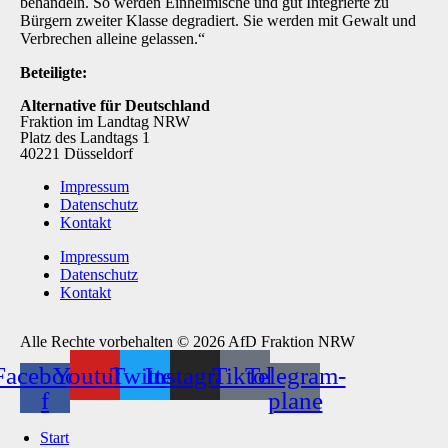
behandeln. So werden Einheimische und gut Integrierte zu
Bürgern zweiter Klasse degradiert. Sie werden mit Gewalt und
Verbrechen alleine gelassen.“
Beteiligte:
Alternative für Deutschland
Fraktion im Landtag NRW
Platz des Landtags 1
40221 Düsseldorf
Impressum
Datenschutz
Kontakt
Impressum
Datenschutz
Kontakt
Alle Rechte vorbehalten © 2026 AfD Fraktion NRW
Facebook-
Youtube
Twitter
Instagram
Tiktok
Telegram-
f
plane
Start