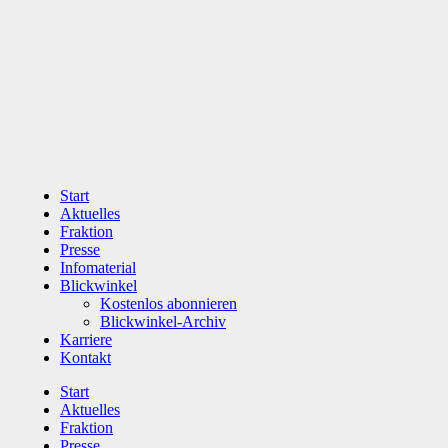
Zum
Inhalt
wechseln
Start
Aktuelles
Fraktion
Presse
Infomaterial
Blickwinkel
Kostenlos abonnieren
Blickwinkel-Archiv
Karriere
Kontakt
Start
Aktuelles
Fraktion
Presse