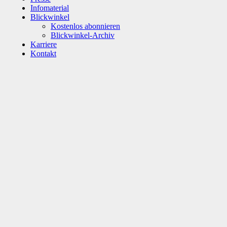
Infomaterial
Blickwinkel
Kostenlos abonnieren
Blickwinkel-Archiv
Karriere
Kontakt