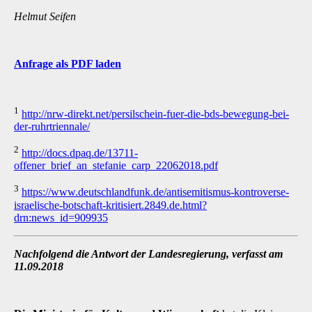
Helmut Seifen
Anfrage als PDF laden
1
http://nrw-direkt.net/persilschein-fuer-die-bds-bewegung-bei-
der-ruhrtriennale/
2
http://docs.dpaq.de/13711-
offener_brief_an_stefanie_carp_22062018.pdf
3
https://www.deutschlandfunk.de/antisemitismus-kontroverse-
israelische-botschaft-kritisiert.2849.de.html?
drn:news_id=909935
Nachfolgend die Antwort der Landesregierung, verfasst am
11.09.2018