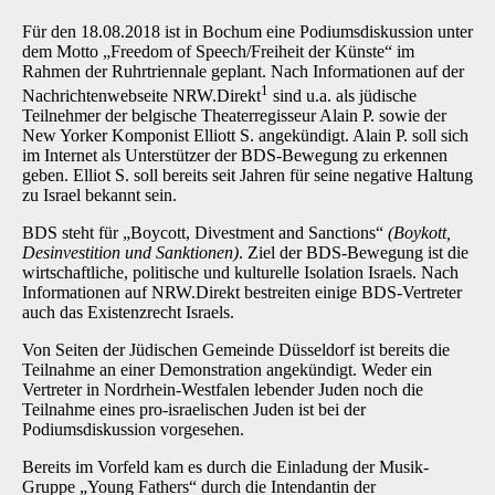
Für den 18.08.2018 ist in Bochum eine Podiumsdiskussion unter
dem Motto „Freedom of Speech/Freiheit der Künste“ im
Rahmen der Ruhrtriennale geplant. Nach Informationen auf der
1
Nachrichtenwebseite NRW.Direkt
sind u.a. als jüdische
Teilnehmer der belgische Theaterregisseur Alain P. sowie der
New Yorker Komponist Elliott S. angekündigt. Alain P. soll sich
im Internet als Unterstützer der BDS-Bewegung zu erkennen
geben. Elliot S. soll bereits seit Jahren für seine negative Haltung
zu Israel bekannt sein.
BDS steht für „Boycott, Divestment and Sanctions“
(Boykott,
Desinvestition und Sanktionen)
. Ziel der BDS-Bewegung ist die
wirtschaftliche, politische und kulturelle Isolation Israels. Nach
Informationen auf NRW.Direkt bestreiten einige BDS-Vertreter
auch das Existenzrecht Israels.
Von Seiten der Jüdischen Gemeinde Düsseldorf ist bereits die
Teilnahme an einer Demonstration angekündigt. Weder ein
Vertreter in Nordrhein-Westfalen lebender Juden noch die
Teilnahme eines pro-israelischen Juden ist bei der
Podiumsdiskussion vorgesehen.
Bereits im Vorfeld kam es durch die Einladung der Musik-
Gruppe „Young Fathers“ durch die Intendantin der