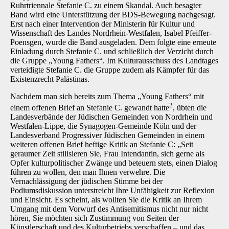
Ruhrtriennale Stefanie C. zu einem Skandal. Auch besagter
Band wird eine Unterstützung der BDS-Bewegung nachgesagt.
Erst nach einer Intervention der Ministerin für Kultur und
Wissenschaft des Landes Nordrhein-Westfalen, Isabel Pfeiffer-
Poensgen, wurde die Band ausgeladen. Dem folgte eine erneute
Einladung durch Stefanie C. und schließlich der Verzicht durch
die Gruppe „Young Fathers“. Im Kulturausschuss des Landtages
verteidigte Stefanie C. die Gruppe zudem als Kämpfer für das
Existenzrecht Palästinas.
Nachdem man sich bereits zum Thema „Young Fathers“ mit
2
einem offenen Brief an Stefanie C. gewandt hatte
, übten die
Landesverbände der Jüdischen Gemeinden von Nordrhein und
Westfalen-Lippe, die Synagogen-Gemeinde Köln und der
Landesverband Progressiver Jüdischen Gemeinden in einem
weiteren offenen Brief heftige Kritik an Stefanie C: „Seit
geraumer Zeit stilisieren Sie, Frau Intendantin, sich gerne als
Opfer kulturpolitischer Zwänge und beteuern stets, einen Dialog
führen zu wollen, den man Ihnen verwehre. Die
Vernachlässigung der jüdischen Stimme bei der
Podiumsdiskussion unterstreicht Ihre Unfähigkeit zur Reflexion
und Einsicht. Es scheint, als wollten Sie die Kritik an Ihrem
Umgang mit dem Vorwurf des Antisemitismus nicht nur nicht
hören, Sie möchten sich Zustimmung von Seiten der
Künstlerschaft und des Kulturbetriebs verschaffen – und das