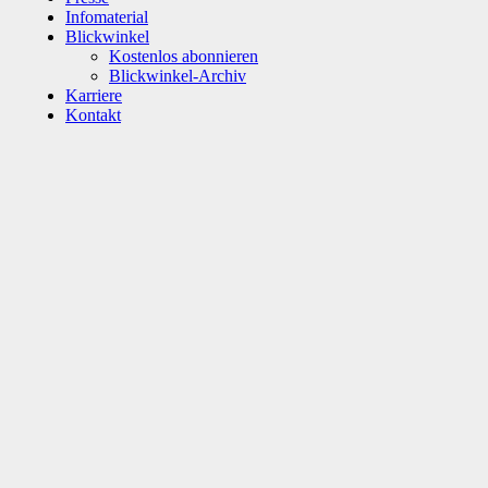
Infomaterial
Blickwinkel
Kostenlos abonnieren
Blickwinkel-Archiv
Karriere
Kontakt