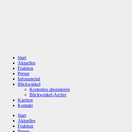
Zum
Inhalt
wechseln
Start
Aktuelles
Fraktion
Presse
Infomaterial
Blickwinkel
Kostenlos abonnieren
Blickwinkel-Archiv
Karriere
Kontakt
Start
Aktuelles
Fraktion
Presse