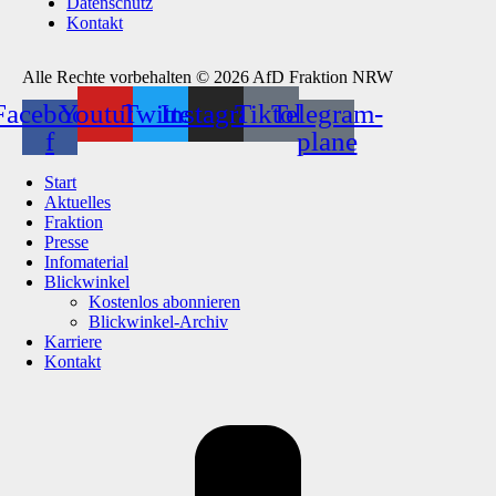
Datenschutz
Kontakt
Alle Rechte vorbehalten © 2026 AfD Fraktion NRW
Facebook-
Youtube
Twitter
Instagram
Tiktok
Telegram-
f
plane
Start
Aktuelles
Fraktion
Presse
Infomaterial
Blickwinkel
Kostenlos abonnieren
Blickwinkel-Archiv
Karriere
Kontakt