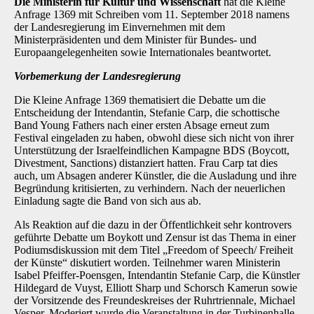
Die Ministerin für Kultur und Wissenschaft
hat die Kleine
Anfrage 1369 mit Schreiben vom 11. September 2018 namens
der Landesregierung im Einvernehmen mit dem
Ministerpräsidenten und dem Minister für Bundes- und
Europaangelegenheiten sowie Internationales beantwortet.
Vorbemerkung der Landesregierung
Die Kleine Anfrage 1369 thematisiert die Debatte um die
Entscheidung der Intendantin, Stefanie Carp, die schottische
Band Young Fathers nach einer ersten Absage erneut zum
Festival eingeladen zu haben, obwohl diese sich nicht von ihrer
Unterstützung der Israel­feindlichen Kampagne BDS (Boycott,
Divestment, Sanctions) distanziert hatten. Frau Carp tat dies
auch, um Absagen anderer Künstler, die die Ausladung und ihre
Begründung kritisierten, zu verhindern. Nach der neuerlichen
Einladung sagte die Band von sich aus ab.
Als Reaktion auf die dazu in der Öffentlichkeit sehr kontrovers
geführte Debatte um Boykott und Zensur ist das Thema in einer
Podiumsdiskussion mit dem Titel „Freedom of Speech/ Freiheit
der Künste“ diskutiert worden. Teilnehmer waren Ministerin
Isabel Pfeiffer-Poensgen, Intendantin Stefanie Carp, die Künstler
Hildegard de Vuyst, Elliott Sharp und Schorsch Kamerun sowie
der Vorsitzende des Freundeskreises der Ruhrtriennale, Michael
Vesper. Moderiert wurde die Veranstaltung in der Turbinenhalle