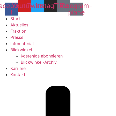
acebook-
Youtube
Twitter
Instagram
Tiktok
Telegram-
f
plane
Start
Aktuelles
Fraktion
Presse
Infomaterial
Blickwinkel
Kostenlos abonnieren
Blickwinkel-Archiv
Karriere
Kontakt