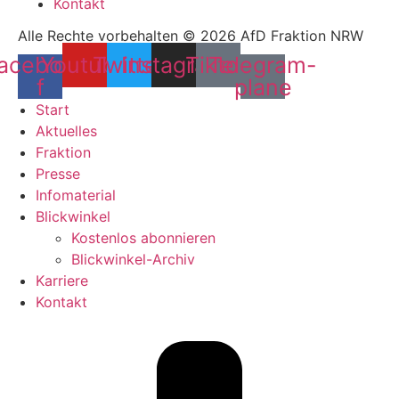
Kontakt
Alle Rechte vorbehalten © 2026 AfD Fraktion NRW
acebook-
Youtube
Twitter
Instagram
Tiktok
Telegram-
f
plane
Start
Aktuelles
Fraktion
Presse
Infomaterial
Blickwinkel
Kostenlos abonnieren
Blickwinkel-Archiv
Karriere
Kontakt