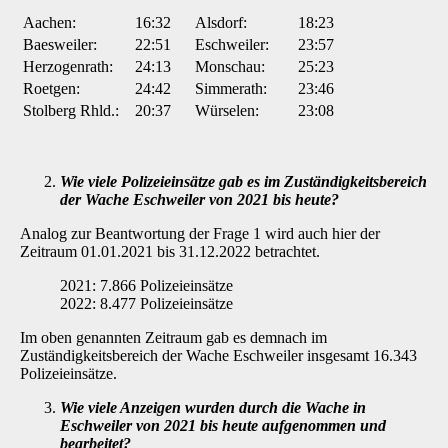
Aachen:
16:32
Alsdorf:
18:23
Baesweiler:
22:51
Eschweiler:
23:57
Herzogenrath:
24:13
Monschau:
25:23
Roetgen:
24:42
Simmerath:
23:46
Stolberg Rhld.:
20:37
Würselen:
23:08
Wie viele Polizeieinsätze gab es im Zuständigkeitsbereich
der Wache Eschweiler von 2021 bis heute?
Analog zur Beantwortung der Frage 1 wird auch hier der
Zeitraum 01.01.2021 bis 31.12.2022 betrachtet.
2021: 7.866 Polizeieinsätze
2022: 8.477 Polizeieinsätze
Im oben genannten Zeitraum gab es demnach im
Zuständigkeitsbereich der Wache Eschwei­ler insgesamt 16.343
Polizeieinsätze.
Wie viele Anzeigen wurden durch die Wache in
Eschweiler von 2021 bis heute auf­genommen und
bearbeitet?