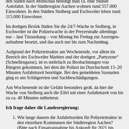
den Süden nach Monschau benötigt man ca. eine Stunde
Autofahrt. In der Städteregion Aachen wohnen rund 557.000
Einwohner. In den Städten Stolberg und Eschweiler leben rund
115.000 Einwohner.
Im dortigen Bezirk finden Sie die 24/7-Wache in Stolberg, in
Eschweiler ist die Polizeiwache in der Preyerstraße allerdings
nur – laut Türaushang – von Montag bis Freitag zur Anzeigen­
aufnahme besetzt, und das auch nur bis zum Nachmittag.
Aufgrund der Polizeieinsätze am Wochenende, vor allem im
Bereich des Eschweiler Marktes und der dortigen „Partyzone“
(Schnellengasse), ist es mehrfach zu Beobachtungen von
Bürgern gekommen, bei dem die Polizei im Durchschnitt 15–20
Minuten Anfahrtszeit be­nötigte. Bei den gemeldeten Szenarien
ging es um Schlägereien und Sachbeschädigungen.
Am Wochenende ist die Gefahr besonders groß, da hier die
Wache von Stolberg auch die Eifel mit einer Anfahrtszeit von bis
zu ca. 40 Minuten mitbetreut.
Ich frage daher die Landesregierung:
Wie lange dauern die Anfahrtszeiten für Polizeieinsätze in
den einzelnen Kommunen der Städteregion Aachen?
(Bitte nach Einsatzannahme bis Ankunft für 2021 bis