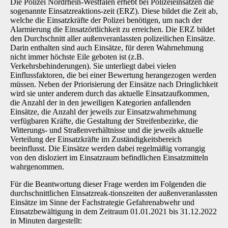
Die Polizei Nordrhein-Westfalen erhebt bei Polizeieinsätzen die
sogenannte Einsatzreaktions-zeit (ERZ). Diese bildet die Zeit ab,
welche die Einsatzkräfte der Polizei benötigen, um nach der
Alarmierung die Einsatzörtlichkeit zu erreichen. Die ERZ bildet
den Durchschnitt aller au­ßenveranlassten polizeilichen Einsätze.
Darin enthalten sind auch Einsätze, für deren Wahr­nehmung
nicht immer höchste Eile geboten ist (z.B.
Verkehrsbehinderungen). Sie unterliegt dabei vielen
Einflussfaktoren, die bei einer Bewertung herangezogen werden
müssen. Neben der Priorisierung der Einsätze nach Dringlichkeit
wird sie unter anderem durch das aktuelle Einsatzaufkommen,
die Anzahl der in den jeweiligen Kategorien anfallenden
Einsätze, die An­zahl der jeweils zur Einsatzwahrnehmung
verfügbaren Kräfte, die Gestaltung der Streifenbe­zirke, die
Witterungs- und Straßenverhältnisse und die jeweils aktuelle
Verteilung der Einsatz­kräfte im Zuständigkeitsbereich
beeinflusst. Die Einsätze werden dabei regelmäßig vorrangig
von den disloziert im Einsatzraum befindlichen Einsatzmitteln
wahrgenommen.
Für die Beantwortung dieser Frage werden im Folgenden die
durchschnittlichen Einsatzreak-tionszeiten der außenveranlassten
Einsätze im Sinne der Fachstrategie Gefahrenabwehr und
Einsatzbewältigung in dem Zeitraum 01.01.2021 bis 31.12.2022
in Minuten dargestellt: