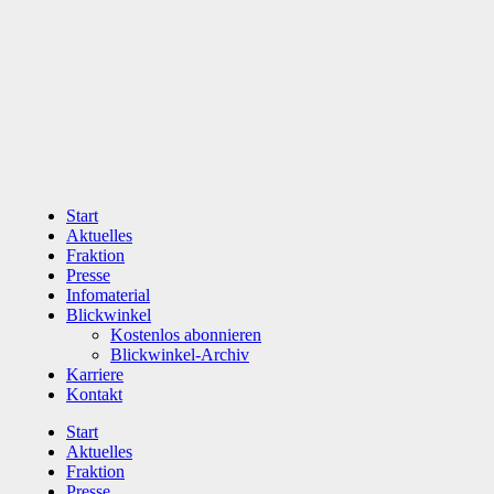
Zum
Inhalt
wechseln
Start
Aktuelles
Fraktion
Presse
Infomaterial
Blickwinkel
Kostenlos abonnieren
Blickwinkel-Archiv
Karriere
Kontakt
Start
Aktuelles
Fraktion
Presse