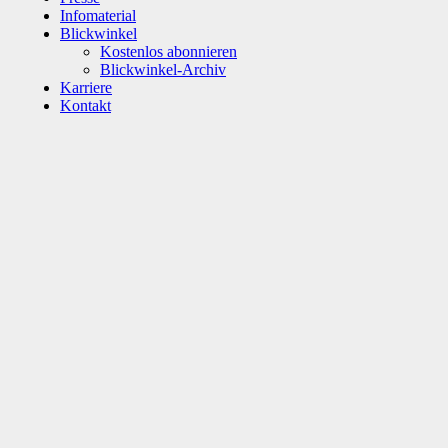
Infomaterial
Blickwinkel
Kostenlos abonnieren
Blickwinkel-Archiv
Karriere
Kontakt