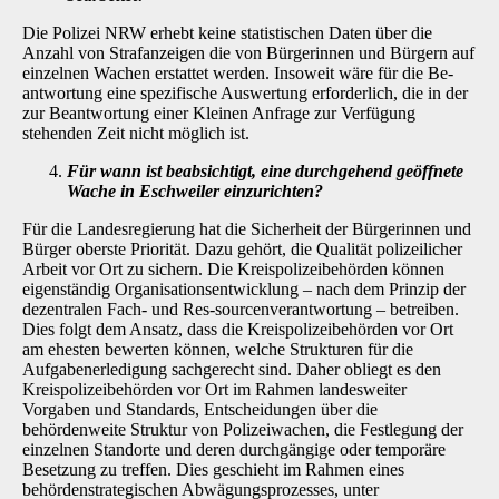
Die Polizei NRW erhebt keine statistischen Daten über die
Anzahl von Strafanzeigen die von Bürgerinnen und Bürgern auf
einzelnen Wachen erstattet werden. Insoweit wäre für die Be­
antwortung eine spezifische Auswertung erforderlich, die in der
zur Beantwortung einer Klei­nen Anfrage zur Verfügung
stehenden Zeit nicht möglich ist.
Für wann ist beabsichtigt, eine durchgehend geöffnete
Wache in Eschweiler ein­zurichten?
Für die Landesregierung hat die Sicherheit der Bürgerinnen und
Bürger oberste Priorität. Dazu gehört, die Qualität polizeilicher
Arbeit vor Ort zu sichern. Die Kreispolizeibehörden können
eigenständig Organisationsentwicklung – nach dem Prinzip der
dezentralen Fach- und Res-sourcenverantwortung – betreiben.
Dies folgt dem Ansatz, dass die Kreispolizeibehörden vor Ort
am ehesten bewerten können, welche Strukturen für die
Aufgabenerledigung sachgerecht sind. Daher obliegt es den
Kreispolizeibehörden vor Ort im Rahmen landesweiter
Vorgaben und Standards, Entscheidungen über die
behördenweite Struktur von Polizeiwachen, die Fest­legung der
einzelnen Standorte und deren durchgängige oder temporäre
Besetzung zu treffen. Dies geschieht im Rahmen eines
behördenstrategischen Abwägungsprozesses, unter