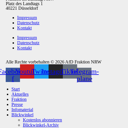
Platz des Landtags 1
40221 Düsseldorf
Impressum
Datenschutz
Kontakt
Impressum
Datenschutz
Kontakt
Alle Rechte vorbehalten © 2026 AfD Fraktion NRW
Facebook-
Youtube
Twitter
Instagram
Tiktok
Telegram-
f
plane
Start
Aktuelles
Fraktion
Presse
Infomaterial
Blickwinkel
Kostenlos abonnieren
Blickwinkel-Archiv