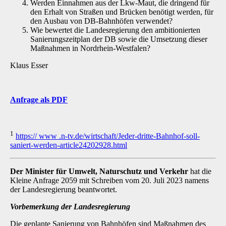
Werden Einnahmen aus der Lkw-Maut, die dringend für
den Erhalt von Straßen und Brücken benötigt werden, für
den Ausbau von DB-Bahnhöfen verwendet?
Wie bewertet die Landesregierung den ambitionierten
Sanierungszeitplan der DB sowie die Umsetzung dieser
Maßnahmen in Nordrhein-Westfalen?
Klaus Esser
Anfrage als PDF
1
https:// www .n-tv.de/wirtschaft/Jeder-dritte-Bahnhof-soll-
saniert-werden-article24202928.html
Der Minister für Umwelt, Naturschutz und Verkehr
hat die
Kleine Anfrage 2059 mit Schrei­ben vom 20. Juli 2023 namens
der Landesregierung beantwortet.
Vorbemerkung der Landesregierung
Die geplante Sanierung von Bahnhöfen sind Maßnahmen des