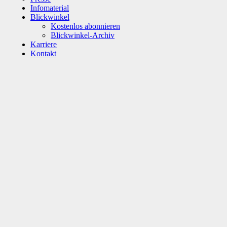
Infomaterial
Blickwinkel
Kostenlos abonnieren
Blickwinkel-Archiv
Karriere
Kontakt