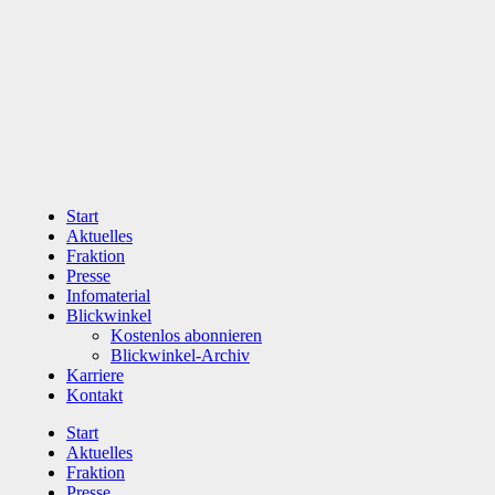
Zum
Inhalt
wechseln
Start
Aktuelles
Fraktion
Presse
Infomaterial
Blickwinkel
Kostenlos abonnieren
Blickwinkel-Archiv
Karriere
Kontakt
Start
Aktuelles
Fraktion
Presse