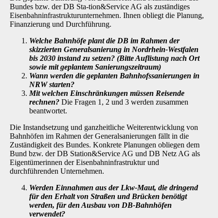
Bundes bzw. der DB Sta-tion&Service AG als zuständiges
Eisenbahninfrastrukturunternehmen. Ihnen obliegt die Pla­nung,
Finanzierung und Durchführung.
Welche Bahnhöfe plant die DB im Rahmen der
skizzierten Generalsanierung in Nordrhein-Westfalen
bis 2030 instand zu setzen? (Bitte Auflistung nach Ort
sowie mit geplantem Sanierungszeitraum)
Wann werden die geplanten Bahnhofssanierungen in
NRW starten?
Mit welchen Einschränkungen müssen Reisende
rechnen?
Die Fragen 1, 2 und 3 werden zusammen
beantwortet.
Die Instandsetzung und ganzheitliche Weiterentwicklung von
Bahnhöfen im Rahmen der Ge­neralsanierungen fällt in die
Zuständigkeit des Bundes. Konkrete Planungen obliegen dem
Bund bzw. der DB Station&Service AG und DB Netz AG als
Eigentümerinnen der Eisen­bahninfrastruktur und
durchführenden Unternehmen.
Werden Einnahmen aus der Lkw-Maut, die dringend
für den Erhalt von Straßen und Brücken benötigt
werden, für den Ausbau von DB-Bahnhöfen
verwendet?