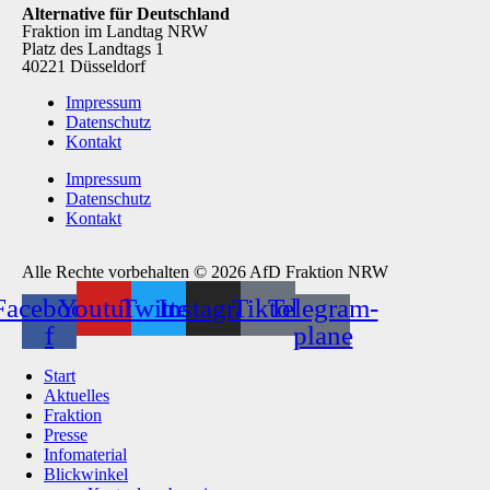
Alternative für Deutschland
Fraktion im Landtag NRW
Platz des Landtags 1
40221 Düsseldorf
Impressum
Datenschutz
Kontakt
Impressum
Datenschutz
Kontakt
Alle Rechte vorbehalten © 2026 AfD Fraktion NRW
Facebook-
Youtube
Twitter
Instagram
Tiktok
Telegram-
f
plane
Start
Aktuelles
Fraktion
Presse
Infomaterial
Blickwinkel