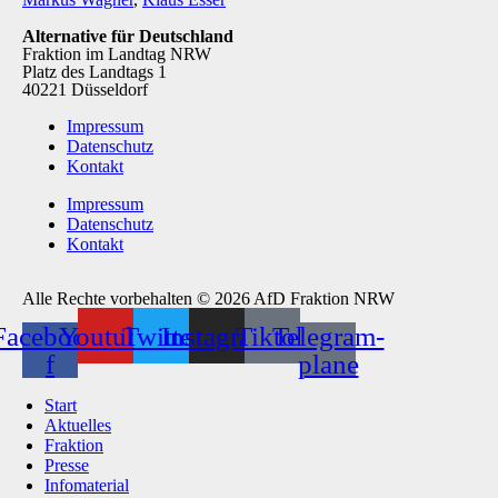
Alternative für Deutschland
Fraktion im Landtag NRW
Platz des Landtags 1
40221 Düsseldorf
Impressum
Datenschutz
Kontakt
Impressum
Datenschutz
Kontakt
Alle Rechte vorbehalten © 2026 AfD Fraktion NRW
Facebook-
Youtube
Twitter
Instagram
Tiktok
Telegram-
f
plane
Start
Aktuelles
Fraktion
Presse
Infomaterial