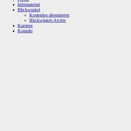
Infomaterial
Blickwinkel
Kostenlos abonnieren
Blickwinkel-Archiv
Karriere
Kontakt