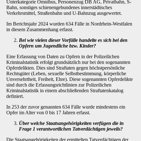
Unterkategorie Omnibus, Personenzug DB AG, Privatbahn, S-
Bahn, sonstiges schienengebundenes innerstädtisches
Verkehrsmittel, Straßenbahn und U-Bahnzug ausgewertet.
Im Berichtsjahr 2024 wurden 634 Fälle in Nordrhein-Westfalen
in diesem Zusammenhang er­fasst.
Bei wie vielen dieser Vorfälle handelte es sich bei den
Opfern um Jugendliche bzw. Kinder?
Eine Erfassung von Daten zu Opfern in der Polizeilichen
Kriminalstatistik erfolgt grundsätzlich nur bei den sogenannten
Opferdelikten. Dies sind Straftaten gegen höchstpersönliche
Rechts­güter (Leben, sexuelle Selbstbestimmung, körperliche
Unversehrtheit, Freiheit, Ehre). Diese sogenannten Opferdelikte
sind durch die Erfassungsrichtlinien zur Polizeilichen
Kriminalstatis­tik in einem abschließenden Straftatenkatalog
definiert.
In 253 der zuvor genannten 634 Fälle wurde mindestens ein
Opfer im Alter von 0 bis 17 Jahren erfasst.
Über welche Staatsangehörigkeiten verfügen die in
Frage 1 verantwortlichen Tat­verdächtigen jeweils?
Die Staatsangehörigkeiten der ermittelten Tatverdächtigen der