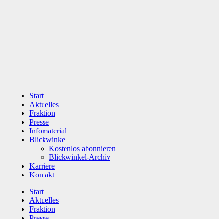
Zum
Inhalt
wechseln
Start
Aktuelles
Fraktion
Presse
Infomaterial
Blickwinkel
Kostenlos abonnieren
Blickwinkel-Archiv
Karriere
Kontakt
Start
Aktuelles
Fraktion
Presse