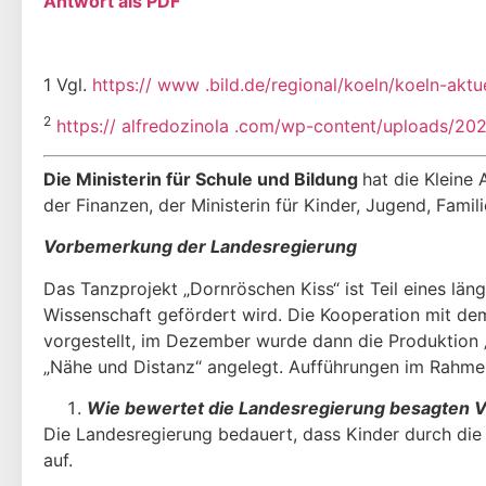
Antwort als PDF
1 Vgl.
https:// www .bild.de/regional/koeln/koeln-akt
2
https:// alfredozinola .com/wp-content/uploads/20
Die Ministerin für Schule und Bildung
hat die Kleine
der Finanzen, der Ministerin für Kinder, Jugend, Famil
Vorbemerkung der Landesregierung
Das Tanzprojekt „Dornröschen Kiss“ ist Teil eines lä
Wissenschaft geför­dert wird. Die Kooperation mit d
vorgestellt, im Dezember wurde dann die Produktion „
„Nähe und Distanz“ angelegt. Aufführungen im Rahmen 
Wie bewertet die Landesregierung besagten Vo
Die Landesregierung bedauert, dass Kinder durch die T
auf.