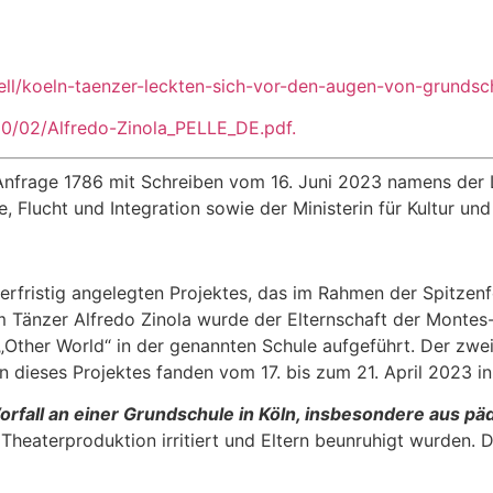
uell/koeln-taenzer-leckten-sich-vor-den-augen-von-grundsc
20/02/Alfredo-Zinola_PELLE_DE.pdf.
 Anfrage 1786 mit Schreiben vom 16. Juni 2023 namens der
ie, Flucht und Integration sowie der Ministerin für Kultur u
ngerfristig angelegten Projektes, das im Rahmen der Spitze
em Tänzer Alfredo Zinola wurde der Elternschaft der Mont
Other World“ in der genannten Schule aufgeführt. Der zweit
dieses Projektes fanden vom 17. bis zum 21. April 2023 in 
rfall an einer Grundschule in Köln, insbesondere aus pä
heaterproduktion irritiert und Eltern beunruhigt wurden. Di