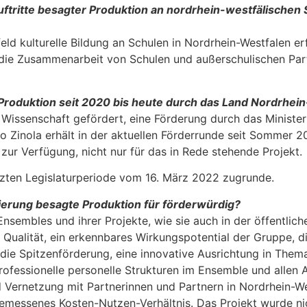
ftritte besagter Produktion an nord­rhein-westfälischen
d kulturelle Bildung an Schulen in Nordrhein-Westfalen erf
die Zusammenarbeit von Schulen und außerschulischen Part­
roduktion seit 2020 bis heute durch das Land Nordrhein
 Wissenschaft gefördert, eine Förderung durch das Ministeri
do Zinola erhält in der aktuellen Förderrunde seit Sommer 
 zur Verfügung, nicht nur für das in Rede stehende Projekt.
tzten Legislaturperiode vom 16. März 2022 zugrunde.
ierung besagte Produktion für för­derwürdig?
nsembles und ihrer Projekte, wie sie auch in der öffentlich
Qualität, ein erkennbares Wirkungspotential der Gruppe, di
die Spitzenförderung, eine innovative Ausrichtung in Them
rofessionelle personelle Strukturen im Ensemble und allen A
und Vernetzung mit Partnerinnen und Part­nern in Nordrhein-W
gemessenes Kosten-Nutzen-Verhältnis. Das Projekt wurde ni