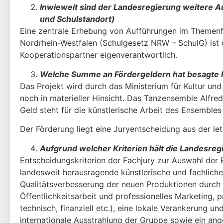
Inwieweit sind der Landesregierung weitere Au
und Schulstandort)
Eine zentrale Erhebung von Aufführungen im Themenfel
Nordrhein-Westfalen (Schulgesetz NRW – SchulG) ist 
Kooperationspartner eigenverantwortlich.
Welche Summe an Fördergeldern hat besagte P
Das Projekt wird durch das Ministerium für Kultur und
noch in materieller Hin­sicht. Das Tanzensemble Alfre
Geld steht für die künstlerische Arbeit des Ensembles
Der Förderung liegt eine Juryentscheidung aus der le
Aufgrund welcher Kriterien hält die Landesreg
Entscheidungskriterien der Fachjury zur Auswahl der E
landesweit herausragende künstlerische und fachliche 
Qualitätsverbesserung der neuen Produktionen durch 
Öffentlichkeitsarbeit und professionelles Marketing, p
technisch, finanziell etc.), eine lokale Verankerung 
internationale Aus­strahlung der Gruppe sowie ein an