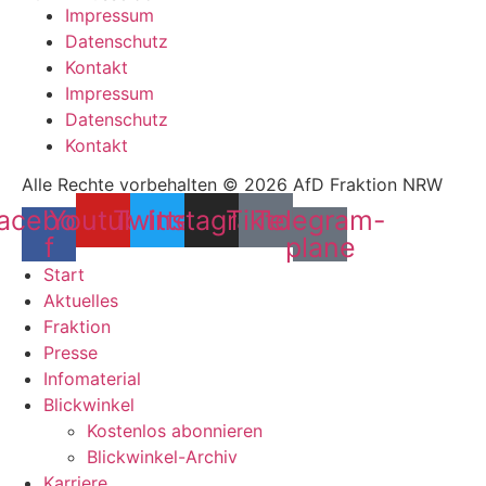
Impressum
Datenschutz
Kontakt
Impressum
Datenschutz
Kontakt
Alle Rechte vorbehalten © 2026 AfD Fraktion NRW
acebook-
Youtube
Twitter
Instagram
Tiktok
Telegram-
f
plane
Start
Aktuelles
Fraktion
Presse
Infomaterial
Blickwinkel
Kostenlos abonnieren
Blickwinkel-Archiv
Karriere