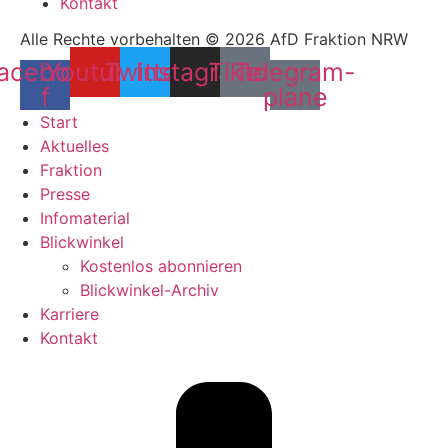
Kontakt
Alle Rechte vorbehalten © 2026 AfD Fraktion NRW
acebook-
Youtube
Twitter
Instagram
Tiktok
Telegram-
f
plane
Start
Aktuelles
Fraktion
Presse
Infomaterial
Blickwinkel
Kostenlos abonnieren
Blickwinkel-Archiv
Karriere
Kontakt