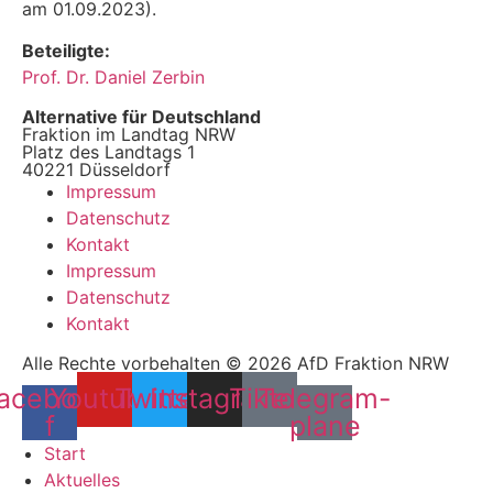
am 01.09.2023).
Beteiligte:
Prof. Dr. Daniel Zerbin
Alternative für Deutschland
Fraktion im Landtag NRW
Platz des Landtags 1
40221 Düsseldorf
Impressum
Datenschutz
Kontakt
Impressum
Datenschutz
Kontakt
Alle Rechte vorbehalten © 2026 AfD Fraktion NRW
acebook-
Youtube
Twitter
Instagram
Tiktok
Telegram-
f
plane
Start
Aktuelles