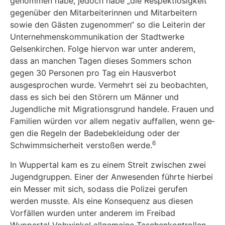
genommen habe, jedoch habe „die Respektlosigkeit
gegenüber den Mitarbeiterinnen und Mit­arbeitern
sowie den Gästen zugenommen“ so die Leiterin der
Unternehmenskommunikation der Stadtwerke
Gelsenkirchen. Folge hiervon war unter anderem,
dass an manchen Tagen dieses Sommers schon
gegen 30 Personen pro Tag ein Hausverbot
ausgesprochen wurde. Vermehrt sei zu beobachten,
dass es sich bei den Störern um Männer und
Jugendliche mit Migrationsgrund handele. Frauen und
Familien würden vor allem negativ auffallen, wenn ge­
gen die Regeln der Badebekleidung oder der
6
Schwimmsicherheit verstoßen werde.
In Wuppertal kam es zu einem Streit zwischen zwei
Jugendgruppen. Einer der Anwesenden führte hierbei
ein Messer mit sich, sodass die Polizei gerufen
werden musste. Als eine Konse­quenz aus diesen
Vorfällen wurden unter anderem im Freibad
Wuppertal Vohwinkel allge­meine Taschenkontrollen