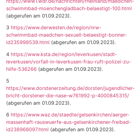
https://www1.wdr.de/nachrichten/rheinland/maedchen-
schwimmbad-moenchengladbach-belaestigt-100.html
(abgerufen am 01.09.2023).
3
https://www.derwesten.de/region/nrw-
schwimmbad-maedchen-sexuell-belaestigt-bonner-
id235998539.html
(abgerufen am 01.09.2023).
4
https://www.ksta.de/region/leverkusen/stadt-
leverkusen/vorfall-in-leverkusen-frau-ruft–polizei-zu-
hilfe-536266
(abgerufen am 01.09.2023).
5
https://www.dorstenerzeitung.de/dorsten/jugendlicher-
bricht-dorstener-die-nase–w761992-p-4000845315/
(abgerufen am 01.09.2023).
6
https://www.waz.de/staedte/gelsenkirchen/aerger-
massenhaft-rauswuerfe-aus-gelsenkirchener-freibad-
id238968097.html
(abgerufen am 01.09.2023).