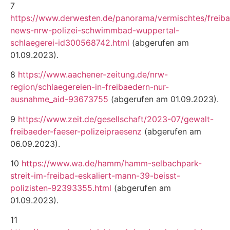
7
https://www.derwesten.de/panorama/vermischtes/freib
news-nrw-polizei-schwimmbad-wuppertal-
schlaegerei-id300568742.html
(abgerufen am
01.09.2023).
8
https://www.aachener-zeitung.de/nrw-
region/schlaegereien-in-freibaedern-nur-
ausnahme_aid-93673755
(abge­rufen am 01.09.2023).
9
https://www.zeit.de/gesellschaft/2023-07/gewalt-
freibaeder-faeser-polizeipraesenz
(abgerufen am
06.09.2023).
10
https://www.wa.de/hamm/hamm-selbachpark-
streit-im-freibad-eskaliert-mann-39-beisst-
polizisten-92393355.html
(abgerufen am
01.09.2023).
11