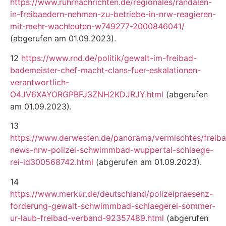
https://www.ruhrnachrichten.de/regionales/randalen-
in-freibaedern-nehmen-zu-betriebe-in-nrw-reagieren-
mit-mehr-wachleuten-w749277-2000846041/
(abgerufen am 01.09.2023).
12
https://www.rnd.de/politik/gewalt-im-freibad-
bademeister-chef-macht-clans-fuer-eskalationen-
verantwortlich-
O4JV6XAYORGPBFJ3ZNH2KDJRJY.html
(abgerufen
am 01.09.2023).
13
https://www.derwesten.de/panorama/vermischtes/freib
news-nrw-polizei-schwimmbad-wuppertal-schlaege-
rei-id300568742.html
(abgerufen am 01.09.2023).
14
https://www.merkur.de/deutschland/polizeipraesenz-
forderung-gewalt-schwimmbad-schlaegerei-sommer-
ur-laub-freibad-verband-92357489.html
(abgerufen