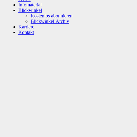
Infomaterial
Blickwinkel
Kostenlos abonnieren
Blickwinkel-Archiv
Karriere
Kontakt