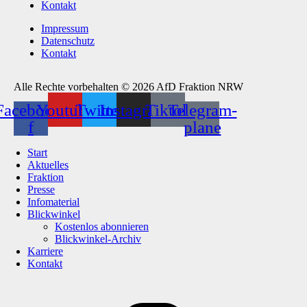
Kontakt
Impressum
Datenschutz
Kontakt
Alle Rechte vorbehalten © 2026 AfD Fraktion NRW
Facebook-
Youtube
Twitter
Instagram
Tiktok
Telegram-
f
plane
Start
Aktuelles
Fraktion
Presse
Infomaterial
Blickwinkel
Kostenlos abonnieren
Blickwinkel-Archiv
Karriere
Kontakt