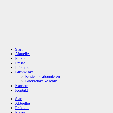
Zum
Inhalt
wechseln
Start
Aktuelles
Fraktion
Presse
Infomaterial
Blickwinkel
Kostenlos abonnieren
Blickwinkel-Archiv
Karriere
Kontakt
Start
Aktuelles
Fraktion
Presse