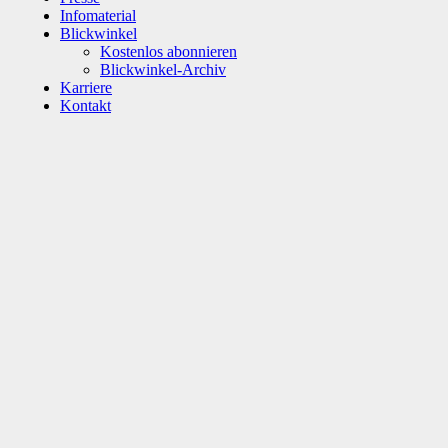
Infomaterial
Blickwinkel
Kostenlos abonnieren
Blickwinkel-Archiv
Karriere
Kontakt