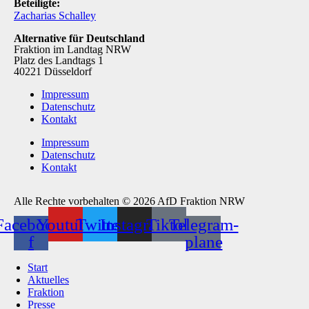
Beteiligte:
Zacharias Schalley
Alternative für Deutschland
Fraktion im Landtag NRW
Platz des Landtags 1
40221 Düsseldorf
Impressum
Datenschutz
Kontakt
Impressum
Datenschutz
Kontakt
Alle Rechte vorbehalten © 2026 AfD Fraktion NRW
Facebook-
Youtube
Twitter
Instagram
Tiktok
Telegram-
f
plane
Start
Aktuelles
Fraktion
Presse