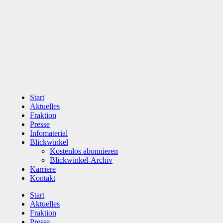
Zum
Inhalt
wechseln
Start
Aktuelles
Fraktion
Presse
Infomaterial
Blickwinkel
Kostenlos abonnieren
Blickwinkel-Archiv
Karriere
Kontakt
Start
Aktuelles
Fraktion
Presse