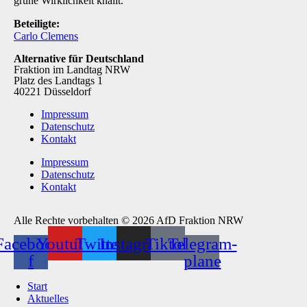
grüne Wirklichkeit knallt.
Beteiligte:
Carlo Clemens
Alternative für Deutschland
Fraktion im Landtag NRW
Platz des Landtags 1
40221 Düsseldorf
Impressum
Datenschutz
Kontakt
Impressum
Datenschutz
Kontakt
Alle Rechte vorbehalten © 2026 AfD Fraktion NRW
Facebook-
Youtube
Twitter
Instagram
Tiktok
Telegram-
f
plane
Start
Aktuelles