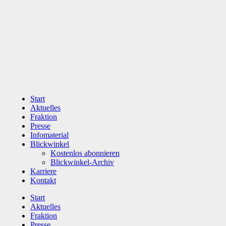
Zum
Inhalt
wechseln
Start
Aktuelles
Fraktion
Presse
Infomaterial
Blickwinkel
Kostenlos abonnieren
Blickwinkel-Archiv
Karriere
Kontakt
Start
Aktuelles
Fraktion
Presse