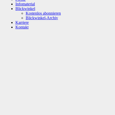
Infomaterial
Blickwinkel
Kostenlos abonnieren
Blickwinkel-Archiv
Karriere
Kontakt