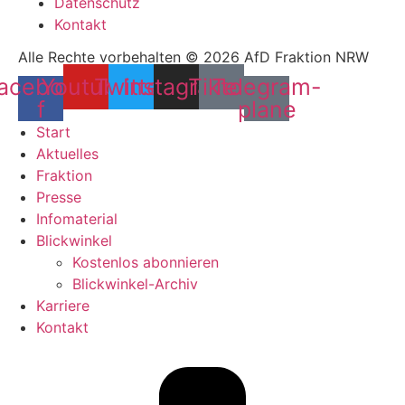
Datenschutz
Kontakt
Alle Rechte vorbehalten © 2026 AfD Fraktion NRW
acebook-
Youtube
Twitter
Instagram
Tiktok
Telegram-
f
plane
Start
Aktuelles
Fraktion
Presse
Infomaterial
Blickwinkel
Kostenlos abonnieren
Blickwinkel-Archiv
Karriere
Kontakt