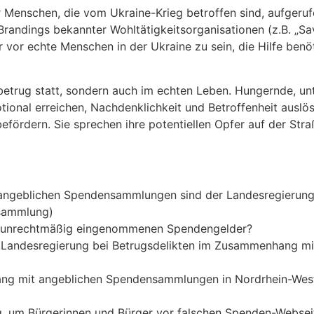
Menschen, die vom Ukraine-Krieg betroffen sind, aufgeruf
Brandings bekannter Wohltätigkeitsorganisationen (z.B. „Sa
or echte Menschen in der Ukraine zu sein, die Hilfe benöt
betrug statt, sondern auch im echten Leben. Hungernde, unt
motional erreichen, Nachdenklichkeit und Betroffenheit aus
efördern. Sie sprechen ihre potentiellen Opfer auf der Str
angeblichen Spendensammlungen sind der Landesregierung s
nsammlung)
ils unrechtmäßig eingenommenen Spendengelder?
 Landesregierung bei Betrugsdelikten im Zusammenhang m
ang mit angeblichen Spendensammlun­gen in Nordrhein-We
, um Bürgerinnen und Bürger vor falschen Spenden-Websei