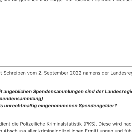
mit Schreiben vom 2. September 2022 namens der Landesreg
t angeblichen Spendensammlun­gen sind der Landesregie
r Spendensammlung)
weils unrechtmäßig eingenommenen Spendengelder?
nt die Polizeiliche Kriminalstatistik (PKS). Diese wird nach
ch Abschluss aller kriminalpolizeilichen Ermittlungen und fü