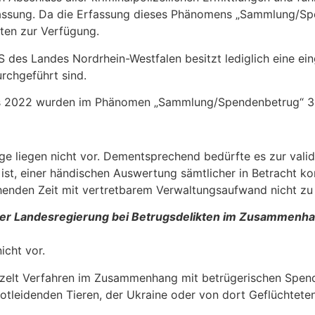
rfassung. Da die Erfassung dieses Phänomens „Sammlung/Sp
aten zur Verfügung.
 des Landes Nordrhein-Westfalen be­sitzt lediglich eine ein
rchgeführt sind.
ahrs 2022 wurden im Phänomen „Sammlung/Spendenbetrug“ 34
rage liegen nicht vor. Dementsprechend bedürfte es zur val
ist, einer händischen Auswertung sämtlicher in Betracht ko
enden Zeit mit vertretbarem Verwaltungsaufwand nicht zu le
er Landesregierung bei Betrugsde­likten im Zusammenh
icht vor.
inzelt Verfahren im Zusammenhang mit betrügerischen Spen
otleidenden Tieren, der Ukraine oder von dort Geflüchtet