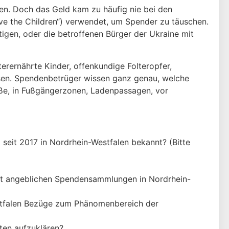
en. Doch das Geld kam zu häufig nie bei den
ve the Children“) verwendet, um Spender zu täuschen.
igen, oder die betroffenen Bürger der Ukraine mit
erernährte Kinder, offenkundige Folteropfer,
lösen. Spendenbetrüger wissen ganz genau, welche
aße, in Fußgän­gerzonen, Ladenpassagen, vor
eit 2017 in Nordrhein-Westfalen bekannt? (Bitte
it angeblichen Spendensammlungen in Nordrhein-
stfalen Bezüge zum Phänomenbereich der
ten aufzuklären?