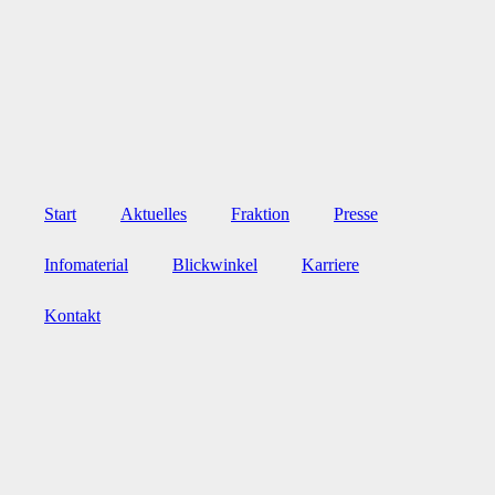
Zum
Inhalt
wechseln
Start
Aktuelles
Fraktion
Presse
Infomaterial
Blickwinkel
Karriere
Kontakt