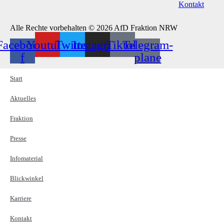
Kontakt
Alle Rechte vorbehalten © 2026 AfD Fraktion NRW
Facebook-
Youtube
Twitter
Instagram
Tiktok
Telegram-
f
plane
Start
Aktuelles
Fraktion
Presse
Infomaterial
Blickwinkel
Karriere
Kontakt