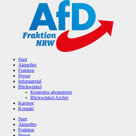
Zum
Inhalt
wechseln
Start
Aktuelles
Fraktion
Presse
Infomaterial
Blickwinkel
Kostenlos abonnieren
Blickwinkel-Archiv
Karriere
Kontakt
Start
Aktuelles
Fraktion
Presse