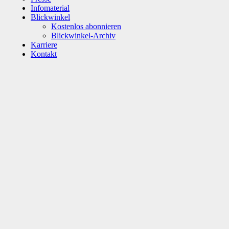
Infomaterial
Blickwinkel
Kostenlos abonnieren
Blickwinkel-Archiv
Karriere
Kontakt