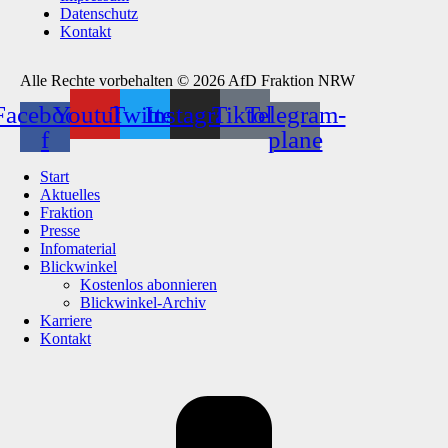
Datenschutz
Kontakt
Alle Rechte vorbehalten © 2026 AfD Fraktion NRW
Facebook-
Youtube
Twitter
Instagram
Tiktok
Telegram-
f
plane
Start
Aktuelles
Fraktion
Presse
Infomaterial
Blickwinkel
Kostenlos abonnieren
Blickwinkel-Archiv
Karriere
Kontakt