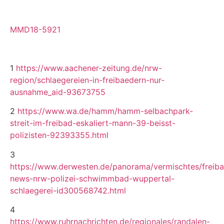
MMD18-5921
1
https://www.aachener-zeitung.de/nrw-
region/schlaegereien-in-freibaedern-nur-
ausnahme_aid-93673755
2
https://www.wa.de/hamm/hamm-selbachpark-
streit-im-freibad-eskaliert-mann-39-beisst-
polizisten-92393355.html
3
https://www.derwesten.de/panorama/vermischtes/freib
news-nrw-polizei-schwimmbad-wuppertal-
schlaegerei-id300568742.html
4
https://www.ruhrnachrichten.de/regionales/randalen-