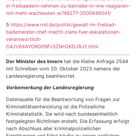
in-freibaedern-nehmen-zu-betriebe-in-nrw-reagieren-
mit-mehr-wachleuten-w749277-2000846041/
5
https://www.rnd.de/politik/gewalt-im-freibad-
bademeister-chef-macht-clans-fuer-eskalationen-
verantwortlich-
O4JV6XAYORGPBFJ3ZNH2KDJRJY.html
Der Minister des Innern
hat die Kleine Anfrage 2544
mit Schreiben vom 20. Oktober 2023 namens der
Landesregierung beantwortet.
Vorbemerkung der Landesregierung
Datenquelle für die Beantwortung von Fragen zur
Kriminalitätsentwicklung ist die Polizeiliche
Kriminalstatistik. Sie wird nach bundeseinheitlich
festgelegten Richtlinien erstellt. Die Erfas­sung erfolgt
nach Abschluss aller kriminalpolizeilichen
Ermittlungen und führt häufig zu einem zeitlichen