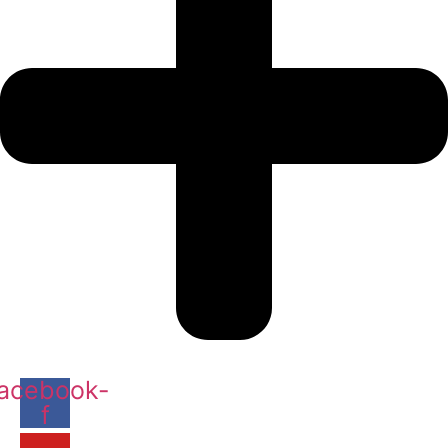
acebook-
f