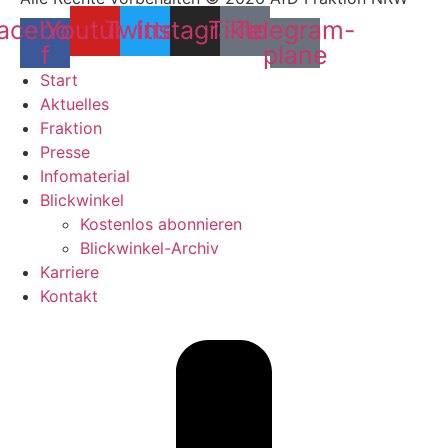
acebook-
Youtube
Twitter
Instagram
Tiktok
Telegram-
f
plane
Start
Aktuelles
Fraktion
Presse
Infomaterial
Blickwinkel
Kostenlos abonnieren
Blickwinkel-Archiv
Karriere
Kontakt