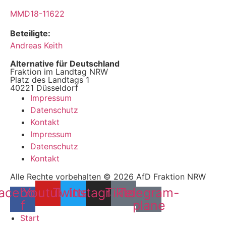
MMD18-11622
Beteiligte:
Andreas Keith
Alternative für Deutschland
Fraktion im Landtag NRW
Platz des Landtags 1
40221 Düsseldorf
Impressum
Datenschutz
Kontakt
Impressum
Datenschutz
Kontakt
Alle Rechte vorbehalten © 2026 AfD Fraktion NRW
acebook-
Youtube
Twitter
Instagram
Tiktok
Telegram-
f
plane
Start