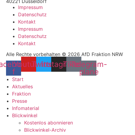
40221 Düsseldorf
Impressum
Datenschutz
Kontakt
Impressum
Datenschutz
Kontakt
Alle Rechte vorbehalten © 2026 AfD Fraktion NRW
acebook-
Youtube
Twitter
Instagram
Tiktok
Telegram-
f
plane
Start
Aktuelles
Fraktion
Presse
Infomaterial
Blickwinkel
Kostenlos abonnieren
Blickwinkel-Archiv