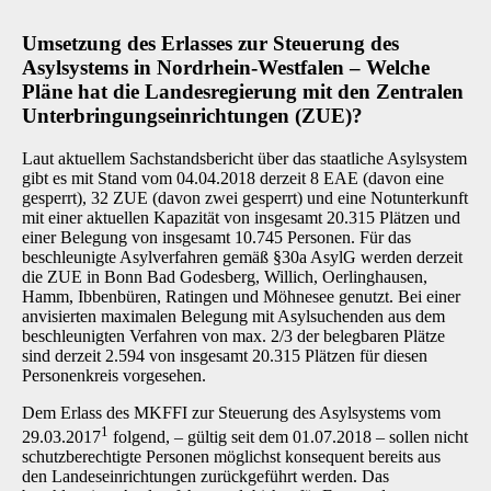
Umsetzung des Erlasses zur Steuerung des
Asylsystems in Nordrhein-Westfalen – Welche
Pläne hat die Landesregierung mit den Zentralen
Unterbringungseinrichtungen (ZUE)?
Laut aktuellem Sachstandsbericht über das staatliche Asylsystem
gibt es mit Stand vom 04.04.2018 derzeit 8 EAE (davon eine
gesperrt), 32 ZUE (davon zwei gesperrt) und eine Notunterkunft
mit einer aktuellen Kapazität von insgesamt 20.315 Plätzen und
einer Belegung von insgesamt 10.745 Personen. Für das
beschleunigte Asylverfahren gemäß §30a AsylG werden derzeit
die ZUE in Bonn Bad Godesberg, Willich, Oerlinghausen,
Hamm, Ibbenbüren, Ratingen und Möhnesee genutzt. Bei einer
anvisierten maximalen Belegung mit Asylsuchenden aus dem
beschleunigten Verfahren von max. 2/3 der belegbaren Plätze
sind derzeit 2.594 von insgesamt 20.315 Plätzen für diesen
Personenkreis vorgesehen.
Dem Erlass des MKFFI zur Steuerung des Asylsystems vom
1
29.03.2017
folgend, – gültig seit dem 01.07.2018 – sollen nicht
schutzberechtigte Personen möglichst konsequent bereits aus
den Landeseinrichtungen zurückgeführt werden. Das