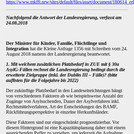
https://www.mkffi.nrw/sites/default/files/asset/document/180614_e
Nachfolgend die Antwort der Landesregierung, verfasst am
24.08.2018
Der Minister für Kinder, Familie, Flüchtlinge und
Integration
hat die Kleine Anfrage 1356 mit Schreiben vom 24.
August 2018 namens der Landesregierung beantwortet.
1. Mit welchem zusätzlichen Platzbedarf in ZUE mit § 30a
AsylG-Fällen rechnet die Landesregierung bedingt durch die
erweiterte Zielgruppe (inkl. der Dublin III
–
Fälle)? (bitte
auflisten für die Folgejahre bis 2022)
Der zukünftige Platzbedarf in den Landeseinrichtungen hängt
von verschiedenen Faktoren ab wie beispielsweise Anzahl der
Zugänge von Asylsuchenden, Dauer der Asylverfahren inkl.
Rechtsmittelverfahren, Art der Entscheidungen des BAMF,
Rückführungsperspektive in ein­zelne Herkunftsländer.
Diese Faktoren sind nur eingeschränkt prognostizierbar. Vor
diesem Hintergrund ist eine Ka­pazitätsplanung daher mit einem
ausreichenden Puffer zu versehen, um jederzeit die Auf­nahme