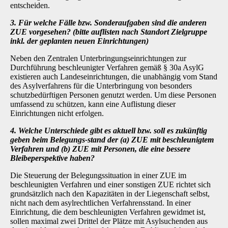
entschei­den.
3. Für welche Fälle bzw. Sonderaufgaben sind die anderen
ZUE vorgesehen? (bitte auflisten nach Standort Zielgruppe
inkl. der geplanten neuen Einrichtungen)
Neben den Zentralen Unterbringungseinrichtungen zur
Durchführung beschleunigter Verfah­ren gemäß § 30a AsylG
existieren auch Landeseinrichtungen, die unabhängig vom Stand
des Asylverfahrens für die Unterbringung von besonders
schutzbedürftigen Personen genutzt wer­den. Um diese Personen
umfassend zu schützen, kann eine Auflistung dieser
Einrichtungen nicht erfolgen.
4. Welche Unterschiede gibt es aktuell bzw. soll es zukünftig
geben beim Belegungs-stand der (a) ZUE mit beschleunigtem
Verfahren und (b) ZUE mit Personen, die eine bessere
Bleibeperspektive haben?
Die Steuerung der Belegungssituation in einer ZUE im
beschleunigten Verfahren und einer sonstigen ZUE richtet sich
grundsätzlich nach den Kapazitäten in der Liegenschaft selbst,
nicht nach dem asylrechtlichen Verfahrensstand. In einer
Einrichtung, die dem beschleunigten Ver­fahren gewidmet ist,
sollen maximal zwei Drittel der Plätze mit Asylsuchenden aus