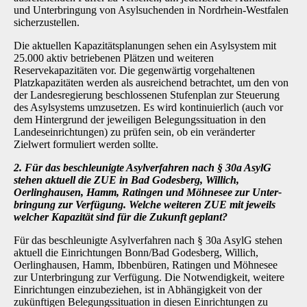
und Unterbringung von Asylsuchenden in Nordrhein-Westfalen
sicherzustellen.
Die aktuellen Kapazitätsplanungen sehen ein Asylsystem mit
25.000 aktiv betriebenen Plätzen und weiteren
Reservekapazitäten vor. Die gegenwärtig vorgehaltenen
Platzkapazitäten wer­den als ausreichend betrachtet, um den von
der Landesregierung beschlossenen Stufenplan zur Steuerung
des Asylsystems umzusetzen. Es wird kontinuierlich (auch vor
dem Hintergrund der jeweiligen Belegungssituation in den
Landeseinrichtungen) zu prüfen sein, ob ein verän­derter
Zielwert formuliert werden sollte.
2. Für das beschleunigte Asylverfahren nach § 30a AsylG
stehen aktuell die ZUE in Bad Godesberg, Willich,
Oerlinghausen, Hamm, Ratingen und Möhnesee zur Unter­
bringung zur Verfügung. Welche weiteren ZUE mit jeweils
welcher Kapazität sind für die Zukunft geplant?
Für das beschleunigte Asylverfahren nach § 30a AsylG stehen
aktuell die Einrichtungen Bonn/Bad Godesberg, Willich,
Oerlinghausen, Hamm, Ibbenbüren, Ratingen und Möhnesee
zur Unterbringung zur Verfügung. Die Notwendigkeit, weitere
Einrichtungen einzubeziehen, ist in Abhängigkeit von der
zukünftigen Belegungssituation in diesen Einrichtungen zu