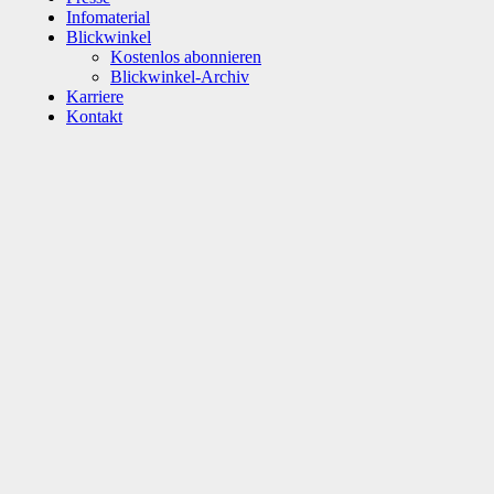
Infomaterial
Blickwinkel
Kostenlos abonnieren
Blickwinkel-Archiv
Karriere
Kontakt