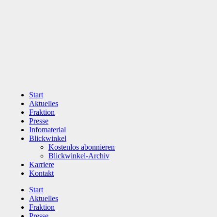
Zum
Inhalt
wechseln
Start
Aktuelles
Fraktion
Presse
Infomaterial
Blickwinkel
Kostenlos abonnieren
Blickwinkel-Archiv
Karriere
Kontakt
Start
Aktuelles
Fraktion
Presse