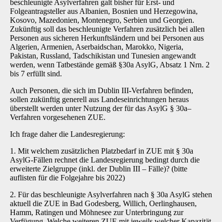
beschleunigte Asylverfahren galt bisher für Erst- und
Folgeantragsteller aus Albanien, Bosnien und Herzegowina,
Kosovo, Mazedonien, Montenegro, Serbien und Georgien.
Zukünftig soll das beschleunigte Verfahren zusätzlich bei allen
Personen aus sicheren Herkunftsländern und bei Personen aus
Algerien, Armenien, Aserbaidschan, Marokko, Nigeria,
Pakistan, Russland, Tadschikistan und Tunesien angewandt
werden, wenn Tatbestände gemäß §30a AsylG, Absatz 1 Nrn. 2
bis 7 erfüllt sind.
Auch Personen, die sich im Dublin III-Verfahren befinden,
sollen zukünftig generell aus Landeseinrichtungen heraus
überstellt werden unter Nutzung der für das AsylG § 30a–
Verfahren vorgesehenen ZUE.
Ich frage daher die Landesregierung:
1. Mit welchem zusätzlichen Platzbedarf in ZUE mit § 30a
AsylG-Fällen rechnet die Landesregierung bedingt durch die
erweiterte Zielgruppe (inkl. der Dublin III – Fälle)? (bitte
auflisten für die Folgejahre bis 2022)
2. Für das beschleunigte Asylverfahren nach § 30a AsylG stehen
aktuell die ZUE in Bad Godesberg, Willich, Oerlinghausen,
Hamm, Ratingen und Möhnesee zur Unterbringung zur
Verfügung. Welche weiteren ZUE mit jeweils welcher Kapazität