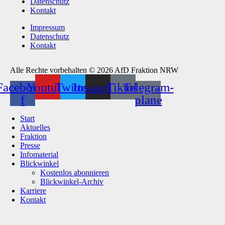
Datenschutz
Kontakt
Impressum
Datenschutz
Kontakt
Alle Rechte vorbehalten © 2026 AfD Fraktion NRW
Facebook-
Youtube
Twitter
Instagram
Tiktok
Telegram-
f
plane
Start
Aktuelles
Fraktion
Presse
Infomaterial
Blickwinkel
Kostenlos abonnieren
Blickwinkel-Archiv
Karriere
Kontakt