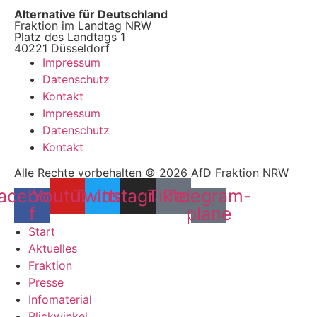
Alternative für Deutschland
Fraktion im Landtag NRW
Platz des Landtags 1
40221 Düsseldorf
Impressum
Datenschutz
Kontakt
Impressum
Datenschutz
Kontakt
Alle Rechte vorbehalten © 2026 AfD Fraktion NRW
acebook-
Youtube
Twitter
Instagram
Tiktok
Telegram-
f
plane
Start
Aktuelles
Fraktion
Presse
Infomaterial
Blickwinkel