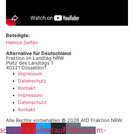
Beteiligte:
Helmut Seifen
Alternative für Deutschland
Fraktion im Landtag NRW
Platz des Landtags 1
40221 Düsseldorf
Impressum
Datenschutz
Kontakt
Impressum
Datenschutz
Kontakt
Alle Rechte vorbehalten © 2026 AfD Fraktion NRW
acebook-
Youtube
Twitter
Instagram
Tiktok
Telegram-