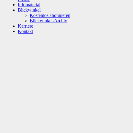
Infomaterial
Blickwinkel
Kostenlos abonnieren
Blickwinkel-Archiv
Karriere
Kontakt