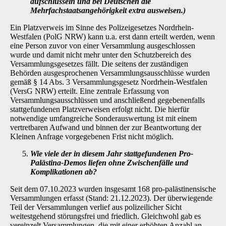
aufschlüsseln und bei Deutschen die
Mehrfachstaatsangehörigkeit extra ausweisen.)
Ein Platzverweis im Sinne des Polizeigesetzes Nordrhein-
Westfalen (PolG NRW) kann u.a. erst dann erteilt werden, wenn
eine Person zuvor von einer Versammlung ausgeschlossen
wurde und damit nicht mehr unter den Schutzbereich des
Versammlungsgesetzes fällt. Die seitens der zuständigen
Behörden ausgesprochenen Versammlungsausschlüsse wurden
ge­mäß § 14 Abs. 3 Versammlungsgesetz Nordrhein-Westfalen
(VersG NRW) erteilt. Eine zent­rale Erfassung von
Versammlungsausschlüssen und anschließend gegebenenfalls
stattgefun­denen Platzverweisen erfolgt nicht. Die hierfür
notwendige umfangreiche Sonderauswer­tung ist mit einem
vertretbaren Aufwand und binnen der zur Beantwortung der
Kleinen Anfrage vorgegebenen Frist nicht möglich.
Wie viele der in diesem Jahr stattgefundenen Pro-
Palästina-Demos liefen ohne
Zwischenfälle und
Komplikationen ab?
Seit dem 07.10.2023 wurden insgesamt 168 pro-palästinensische
Versammlungen erfasst (Stand: 21.12.2023). Der überwiegende
Teil der Versammlungen verlief aus polizeilicher Sicht
weitestgehend störungsfrei und friedlich. Gleichwohl gab es
vereinzelt Versammlungen, die mit einer erhöhten Anzahl an