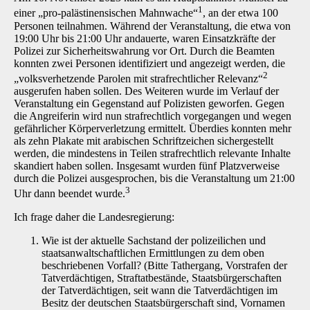
1
einer „pro-palästinensischen Mahnwache“
, an der etwa 100
Personen teilnahmen. Während der Veranstaltung, die etwa von
19:00 Uhr bis 21:00 Uhr andauerte, waren Einsatzkräfte der
Polizei zur Sicherheitswahrung vor Ort. Durch die Beamten
konnten zwei Personen identifiziert und angezeigt werden, die
2
„volksverhetzende Parolen mit strafrechtlicher Relevanz“
ausgerufen haben sollen. Des Weiteren wurde im Verlauf der
Veranstaltung ein Gegenstand auf Polizisten geworfen. Gegen
die Angreiferin wird nun strafrechtlich vorgegangen und wegen
gefährlicher Körperverletzung ermittelt. Überdies konnten mehr
als zehn Plakate mit arabischen Schriftzeichen sichergestellt
werden, die mindestens in Teilen strafrechtlich relevante Inhalte
skandiert haben sollen. Insgesamt wurden fünf Platzverweise
durch die Polizei ausgesprochen, bis die Veranstaltung um 21:00
3
Uhr dann beendet wurde.
Ich frage daher die Landesregierung:
Wie ist der aktuelle Sachstand der polizeilichen und
staatsanwaltschaftlichen Ermittlungen zu dem oben
beschriebenen Vorfall? (Bitte Tathergang, Vorstrafen der
Tatverdächtigen, Straftatbestände, Staatsbürgerschaften
der Tatverdächtigen, seit wann die Tatverdächtigen im
Besitz der deutschen Staatsbürgerschaft sind, Vornamen