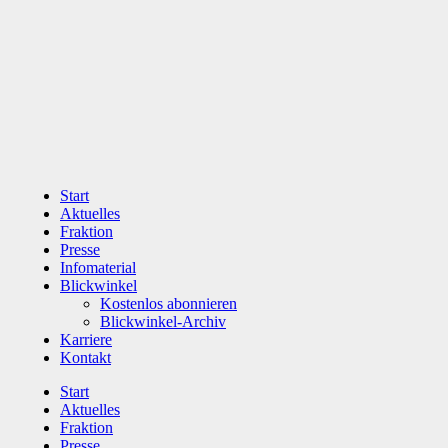
Zum
Inhalt
wechseln
Start
Aktuelles
Fraktion
Presse
Infomaterial
Blickwinkel
Kostenlos abonnieren
Blickwinkel-Archiv
Karriere
Kontakt
Start
Aktuelles
Fraktion
Presse