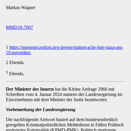
Markus Wagner
MMD18-7007
1
https://muenster.polizei.nrw/presse/mahnwache-fuer-gaza-am-
10-november.
2 Ebenda.
3
Ebenda.
Der Minister des Innern
hat die Kleine Anfrage 2966 mit
Schreiben vom 4. Januar 2024 namens der Landesregierung im
Einvernehmen mit dem Minister der Justiz beantwortet.
Vorbemerkung der Landesregierung
Die nachfolgende Antwort basiert auf dem bundeseinheitlich
geregelten Kriminalpolizeilichen Meldedienst in Fällen Politisch
motivierter Kriminalität (KPMD-PMK). Politisch motivierte