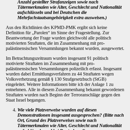
An­zahl gestellter Strafanzeigen sowie nach
Tätermerkmalen wie Alter, Geschlecht und Nationalität
aufschlüsseln und bei Deutschen die
Mehrfachstaatsangehörig­keit extra ausweisen.)
Aus den Richtlinien des KPMD-PMK ergibt sich keine
Definition für „Parolen“ im Sinne der Fragestellung. Zur
Beantwortung der Frage wurden gleichwohl alle politisch
motivierten Straf­taten, die im Zusammenhang mit pro-
palästinensischen Versammlungen bekannt wurden, ausgewertet.
Im Betrachtungszeitraum wurden insgesamt 91 politisch
motivierte Straftaten im Zusammen­hang mit pro-
palästinensischen Versammlungen polizeilich erfasst. Insgesamt
wurden dabei Ermittlungsverfahren zu 44 Straftaten wegen
Volksverhetzung gemäß § 130 Strafgesetzbuch (StGB)
eingeleitet. Weitere Informationen bitte ich der Anlage 1 zu
entnehmen. Alle in diesem Zusammenhang bekannt gewordenen
Straftaten wurden nach Beginn der Terroranschläge gegen den
Staat Israel begangen.
Wie viele Platzverweise wurden auf diesen
Demonstrationen insgesamt ausge­sprochen? (Bitte nach
Ort, Grund des Platzverweises sowie nach
Tätermerkma­len wie Alter, Geschlecht und Nationalität