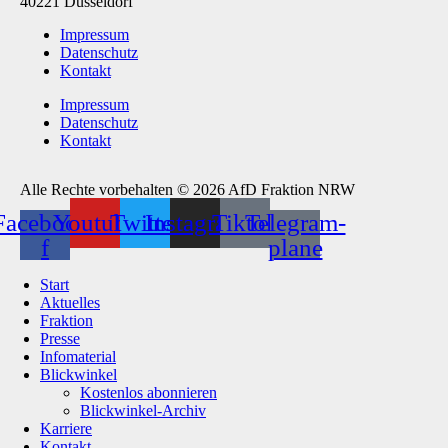
40221 Düsseldorf
Impressum
Datenschutz
Kontakt
Impressum
Datenschutz
Kontakt
Alle Rechte vorbehalten © 2026 AfD Fraktion NRW
Facebook-
Youtube
Twitter
Instagram
Tiktok
Telegram-
f
plane
Start
Aktuelles
Fraktion
Presse
Infomaterial
Blickwinkel
Kostenlos abonnieren
Blickwinkel-Archiv
Karriere
Kontakt