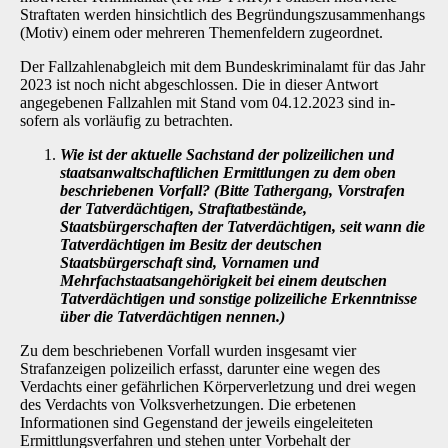
Straf­taten werden hinsichtlich des Begründungszusammenhangs
(Motiv) einem oder mehreren Themenfeldern zugeordnet.
Der Fallzahlenabgleich mit dem Bundeskriminalamt für das Jahr
2023 ist noch nicht abge­schlossen. Die in dieser Antwort
angegebenen Fallzahlen mit Stand vom 04.12.2023 sind in­
sofern als vorläufig zu betrachten.
Wie ist der aktuelle Sachstand der polizeilichen und
staatsanwaltschaftlichen Er­mittlungen zu dem oben
beschriebenen Vorfall? (Bitte Tathergang, Vorstrafen
der Tatverdächtigen, Straftatbestände,
Staatsbürgerschaften der Tatverdächtigen, seit wann die
Tatverdächtigen im Besitz der deutschen
Staatsbürgerschaft sind, Vornamen und
Mehrfachstaatsangehörigkeit bei einem deutschen
Tatverdächti­gen und sonstige polizeiliche Erkenntnisse
über die Tatverdächtigen nennen.)
Zu dem beschriebenen Vorfall wurden insgesamt vier
Strafanzeigen polizeilich erfasst, darun­ter eine wegen des
Verdachts einer gefährlichen Körperverletzung und drei wegen
des Ver­dachts von Volksverhetzungen. Die erbetenen
Informationen sind Gegenstand der jeweils ein­geleiteten
Ermittlungsverfahren und stehen unter Vorbehalt der